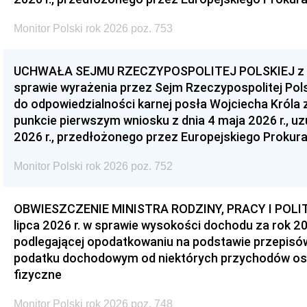
Monitor Polski rok 2026 poz. 753
UCHWAŁA SEJMU RZECZYPOSPOLITEJ POLSKIEJ z dnia
sprawie wyrażenia przez Sejm Rzeczypospolitej Pols
do odpowiedzialności karnej posła Wojciecha Króla 
punkcie pierwszym wniosku z dnia 4 maja 2026 r., u
2026 r., przedłożonego przez Europejskiego Prokur
Monitor Polski rok 2026 poz. 752
OBWIESZCZENIE MINISTRA RODZINY, PRACY I POLIT
lipca 2026 r. w sprawie wysokości dochodu za rok 20
podlegającej opodatkowaniu na podstawie przepis
podatku dochodowym od niektórych przychodów os
fizyczne
Monitor Polski rok 2026 poz. 748