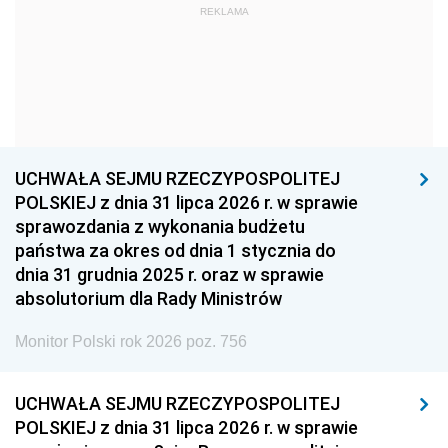
REKLAMA
1960
1959
1958
1957
1956
1955
1954
1953
1952
1951
1950
1949
1948
1947
1946
UCHWAŁA SEJMU RZECZYPOSPOLITEJ
1939
1938
1937
POLSKIEJ z dnia 31 lipca 2026 r. w sprawie
sprawozdania z wykonania budżetu
1936
1930
państwa za okres od dnia 1 stycznia do
dnia 31 grudnia 2025 r. oraz w sprawie
absolutorium dla Rady Ministrów
Monitor Polski rok 2026 poz. 756
UCHWAŁA SEJMU RZECZYPOSPOLITEJ
POLSKIEJ z dnia 31 lipca 2026 r. w sprawie