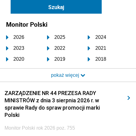
Monitor Polski
2026
2025
2024
2023
2022
2021
2020
2019
2018
2017
2016
2015
pokaż więcej
2014
2013
2012
2011
2010
2009
ZARZĄDZENIE NR 44 PREZESA RADY
MINISTRÓW z dnia 3 sierpnia 2026 r. w
2008
2007
2006
sprawie Rady do spraw promocji marki
2005
2004
2003
Polski
2002
2001
2000
Monitor Polski rok 2026 poz. 755
1999
1998
1997