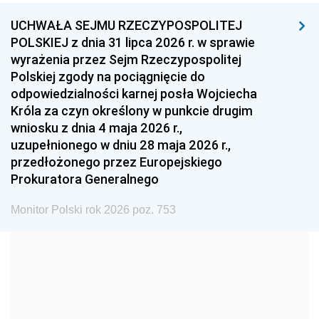
UCHWAŁA SEJMU RZECZYPOSPOLITEJ
1996
1995
1994
POLSKIEJ z dnia 31 lipca 2026 r. w sprawie
1993
1992
1991
wyrażenia przez Sejm Rzeczypospolitej
Polskiej zgody na pociągnięcie do
1990
1989
1988
odpowiedzialności karnej posła Wojciecha
1987
1986
1985
Króla za czyn określony w punkcie drugim
wniosku z dnia 4 maja 2026 r.,
1984
1983
1982
uzupełnionego w dniu 28 maja 2026 r.,
1981
1980
1979
przedłożonego przez Europejskiego
Prokuratora Generalnego
1978
1977
1976
1975
1974
1973
Monitor Polski rok 2026 poz. 753
1972
1971
1970
1969
1968
1967
1966
1965
1964
1963
1962
1961