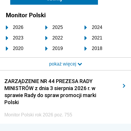
Monitor Polski
2026
2025
2024
2023
2022
2021
2020
2019
2018
2017
2016
2015
pokaż więcej
2014
2013
2012
2011
2010
2009
ZARZĄDZENIE NR 44 PREZESA RADY
MINISTRÓW z dnia 3 sierpnia 2026 r. w
2008
2007
2006
sprawie Rady do spraw promocji marki
2005
2004
2003
Polski
2002
2001
2000
Monitor Polski rok 2026 poz. 755
1999
1998
1997