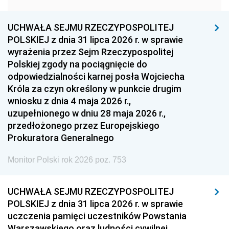
1957
1956
1955
UCHWAŁA SEJMU RZECZYPOSPOLITEJ
1954
1953
1952
POLSKIEJ z dnia 31 lipca 2026 r. w sprawie
1951
1950
1949
wyrażenia przez Sejm Rzeczypospolitej
Polskiej zgody na pociągnięcie do
1948
1947
1946
odpowiedzialności karnej posła Wojciecha
1939
1938
1937
Króla za czyn określony w punkcie drugim
wniosku z dnia 4 maja 2026 r.,
1936
1930
uzupełnionego w dniu 28 maja 2026 r.,
przedłożonego przez Europejskiego
Prokuratora Generalnego
Monitor Polski rok 2026 poz. 753
UCHWAŁA SEJMU RZECZYPOSPOLITEJ
POLSKIEJ z dnia 31 lipca 2026 r. w sprawie
uczczenia pamięci uczestników Powstania
Warszawskiego oraz ludności cywilnej