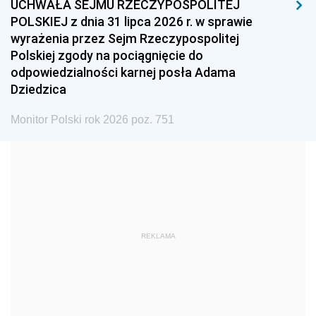
UCHWAŁA SEJMU RZECZYPOSPOLITEJ
1996
1995
1994
POLSKIEJ z dnia 31 lipca 2026 r. w sprawie
1993
1992
1991
wyrażenia przez Sejm Rzeczypospolitej
Polskiej zgody na pociągnięcie do
1990
1989
1988
odpowiedzialności karnej posła Adama
1987
1986
1985
Dziedzica
1984
1983
1982
Monitor Polski rok 2026 poz. 751
1981
1980
1979
1978
1977
1976
1975
1974
1973
1972
1971
1970
1969
1968
1967
REKLAMA
1966
1965
1964
1963
1962
1961
1960
1959
1958