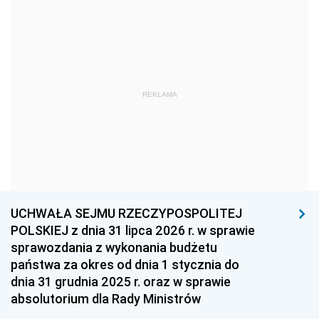
1969
1968
1967
1966
1965
1964
1963
1962
1961
REKLAMA
1960
1959
1958
1957
1956
1955
1954
1953
1952
1951
1950
1949
1948
1947
1946
UCHWAŁA SEJMU RZECZYPOSPOLITEJ
1939
1938
1937
POLSKIEJ z dnia 31 lipca 2026 r. w sprawie
sprawozdania z wykonania budżetu
1936
1930
państwa za okres od dnia 1 stycznia do
dnia 31 grudnia 2025 r. oraz w sprawie
absolutorium dla Rady Ministrów