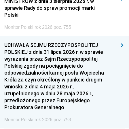
MINISTRÓW z dnia 3 sierpnia 2026 r. w
2008
2007
2006
sprawie Rady do spraw promocji marki
2005
2004
2003
Polski
2002
2001
2000
Monitor Polski rok 2026 poz. 755
1999
1998
1997
UCHWAŁA SEJMU RZECZYPOSPOLITEJ
1996
1995
1994
POLSKIEJ z dnia 31 lipca 2026 r. w sprawie
1993
1992
1991
wyrażenia przez Sejm Rzeczypospolitej
Polskiej zgody na pociągnięcie do
1990
1989
1988
odpowiedzialności karnej posła Wojciecha
1987
1986
1985
Króla za czyn określony w punkcie drugim
wniosku z dnia 4 maja 2026 r.,
1984
1983
1982
uzupełnionego w dniu 28 maja 2026 r.,
1981
1980
1979
przedłożonego przez Europejskiego
Prokuratora Generalnego
1978
1977
1976
1975
1974
1973
Monitor Polski rok 2026 poz. 753
1972
1971
1970