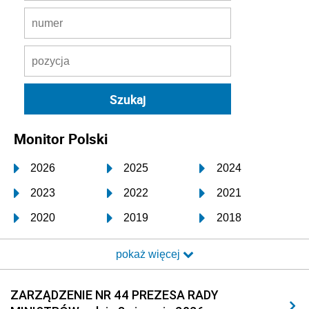
Monitor Polski
2026
2025
2024
2023
2022
2021
2020
2019
2018
2017
2016
2015
pokaż więcej
2014
2013
2012
2011
2010
2009
ZARZĄDZENIE NR 44 PREZESA RADY