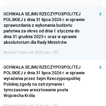
1951
1950
1949
1948
1947
1946
UCHWAŁA SEJMU RZECZYPOSPOLITEJ
1939
1938
1937
POLSKIEJ z dnia 31 lipca 2026 r. w sprawie
sprawozdania z wykonania budżetu
1936
1930
państwa za okres od dnia 1 stycznia do
dnia 31 grudnia 2025 r. oraz w sprawie
absolutorium dla Rady Ministrów
Monitor Polski rok 2026 poz. 756
UCHWAŁA SEJMU RZECZYPOSPOLITEJ
POLSKIEJ z dnia 31 lipca 2026 r. w sprawie
wyrażenia przez Sejm Rzeczypospolitej
Polskiej zgody na zatrzymanie i
tymczasowe aresztowanie posła
Wojciecha Króla
Monitor Polski rok 2026 poz. 754