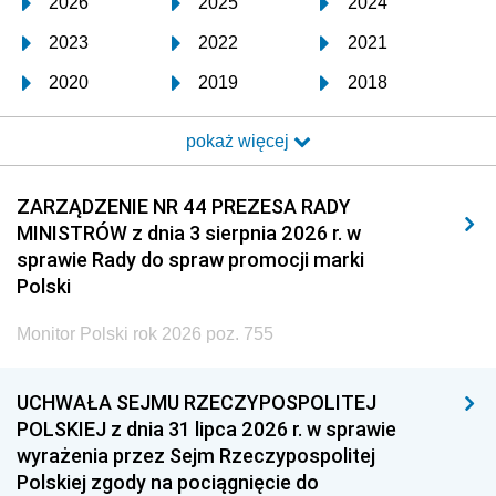
2026
2025
2024
2023
2022
2021
2020
2019
2018
2017
2016
2015
pokaż więcej
2014
2013
2012
2011
2010
2009
ZARZĄDZENIE NR 44 PREZESA RADY
MINISTRÓW z dnia 3 sierpnia 2026 r. w
2008
2007
2006
sprawie Rady do spraw promocji marki
2005
2004
2003
Polski
2002
2001
2000
Monitor Polski rok 2026 poz. 755
1999
1998
1997
UCHWAŁA SEJMU RZECZYPOSPOLITEJ
1996
1995
1994
POLSKIEJ z dnia 31 lipca 2026 r. w sprawie
1993
1992
1991
wyrażenia przez Sejm Rzeczypospolitej
Polskiej zgody na pociągnięcie do
1990
1989
1988