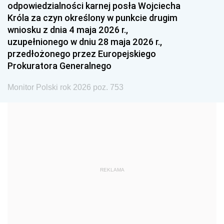
odpowiedzialności karnej posła Wojciecha
1987
1986
1985
Króla za czyn określony w punkcie drugim
wniosku z dnia 4 maja 2026 r.,
1984
1983
1982
uzupełnionego w dniu 28 maja 2026 r.,
1981
1980
1979
przedłożonego przez Europejskiego
Prokuratora Generalnego
1978
1977
1976
1975
1974
1973
Monitor Polski rok 2026 poz. 753
1972
1971
1970
1969
1968
1967
1966
1965
1964
1963
1962
1961
REKLAMA
1960
1959
1958
1957
1956
1955
1954
1953
1952