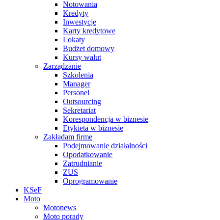
Notowania
Kredyty
Inwestycje
Karty kredytowe
Lokaty
Budżet domowy
Kursy walut
Zarządzanie
Szkolenia
Manager
Personel
Outsourcing
Sekretariat
Korespondencja w biznesie
Etykieta w biznesie
Zakładam firmę
Podejmowanie działalności
Opodatkowanie
Zatrudnianie
ZUS
Oprogramowanie
KSeF
Moto
Motonews
Moto porady