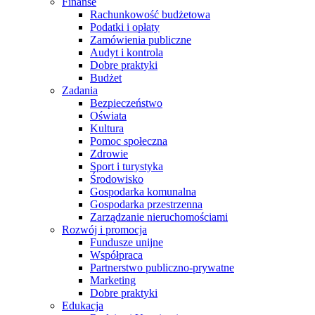
Finanse
Rachunkowość budżetowa
Podatki i opłaty
Zamówienia publiczne
Audyt i kontrola
Dobre praktyki
Budżet
Zadania
Bezpieczeństwo
Oświata
Kultura
Pomoc społeczna
Zdrowie
Sport i turystyka
Środowisko
Gospodarka komunalna
Gospodarka przestrzenna
Zarządzanie nieruchomościami
Rozwój i promocja
Fundusze unijne
Współpraca
Partnerstwo publiczno-prywatne
Marketing
Dobre praktyki
Edukacja