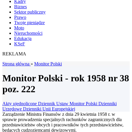
Kadry
Biznes
Sektor publiczny
Prawo
Twoje pieniądze
Moto
Nieruchomości
Edukacja
KSeF
REKLAMA
Strona główna
»
Monitor Polski
Monitor Polski - rok 1958 nr 38
poz. 222
Akty ujednolicone
Dziennik Ustaw
Monitor Polski
Dzienniki
Urzędowe
Dzienniki Unii Europejskiej
Zarządzenie Ministra Finansów z dnia 29 kwietnia 1958 r. w
sprawie prowadzenia specjalnych rachunków zagranicznych dla
przedstawicielstw obcych i pracowników tych przedstawicielstw,
będących cudzoziemcami dewizowymi.