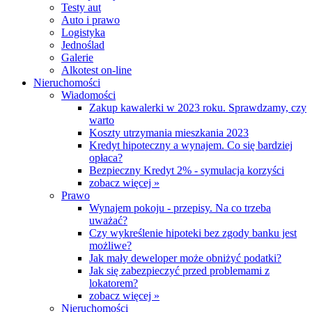
Testy aut
Auto i prawo
Logistyka
Jednoślad
Galerie
Alkotest on-line
Nieruchomości
Wiadomości
Zakup kawalerki w 2023 roku. Sprawdzamy, czy
warto
Koszty utrzymania mieszkania 2023
Kredyt hipoteczny a wynajem. Co się bardziej
opłaca?
Bezpieczny Kredyt 2% - symulacja korzyści
zobacz więcej »
Prawo
Wynajem pokoju - przepisy. Na co trzeba
uważać?
Czy wykreślenie hipoteki bez zgody banku jest
możliwe?
Jak mały deweloper może obniżyć podatki?
Jak się zabezpieczyć przed problemami z
lokatorem?
zobacz więcej »
Nieruchomości