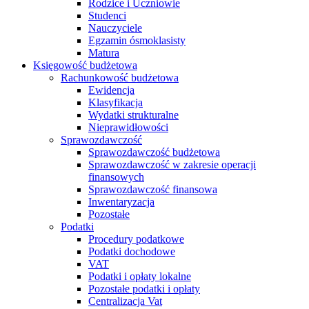
Rodzice i Uczniowie
Studenci
Nauczyciele
Egzamin ósmoklasisty
Matura
Księgowość budżetowa
Rachunkowość budżetowa
Ewidencja
Klasyfikacja
Wydatki strukturalne
Nieprawidłowości
Sprawozdawczość
Sprawozdawczość budżetowa
Sprawozdawczość w zakresie operacji
finansowych
Sprawozdawczość finansowa
Inwentaryzacja
Pozostałe
Podatki
Procedury podatkowe
Podatki dochodowe
VAT
Podatki i opłaty lokalne
Pozostałe podatki i opłaty
Centralizacja Vat