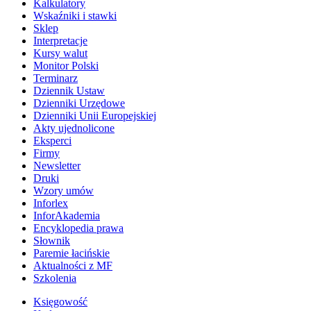
Kalkulatory
Wskaźniki i stawki
Sklep
Interpretacje
Kursy walut
Monitor Polski
Terminarz
Dziennik Ustaw
Dzienniki Urzędowe
Dzienniki Unii Europejskiej
Akty ujednolicone
Eksperci
Firmy
Newsletter
Druki
Wzory umów
Inforlex
InforAkademia
Encyklopedia prawa
Słownik
Paremie łacińskie
Aktualności z MF
Szkolenia
Księgowość