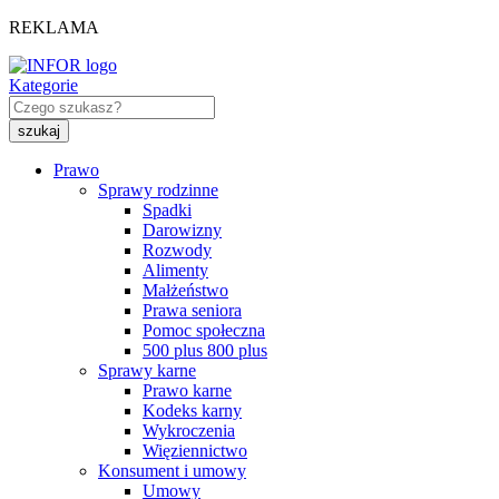
REKLAMA
Kategorie
Prawo
Sprawy rodzinne
Spadki
Darowizny
Rozwody
Alimenty
Małżeństwo
Prawa seniora
Pomoc społeczna
500 plus 800 plus
Sprawy karne
Prawo karne
Kodeks karny
Wykroczenia
Więziennictwo
Konsument i umowy
Umowy