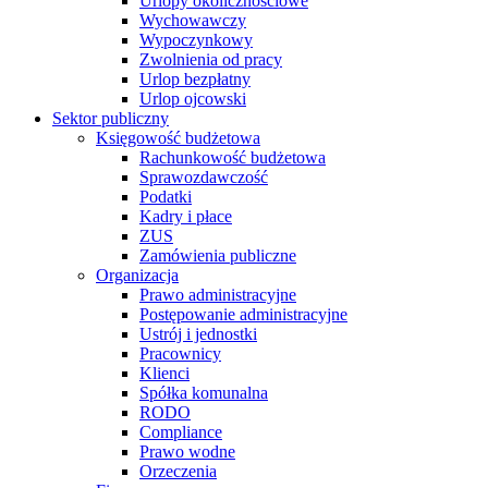
Urlopy okolicznościowe
Wychowawczy
Wypoczynkowy
Zwolnienia od pracy
Urlop bezpłatny
Urlop ojcowski
Sektor publiczny
Księgowość budżetowa
Rachunkowość budżetowa
Sprawozdawczość
Podatki
Kadry i płace
ZUS
Zamówienia publiczne
Organizacja
Prawo administracyjne
Postępowanie administracyjne
Ustrój i jednostki
Pracownicy
Klienci
Spółka komunalna
RODO
Compliance
Prawo wodne
Orzeczenia