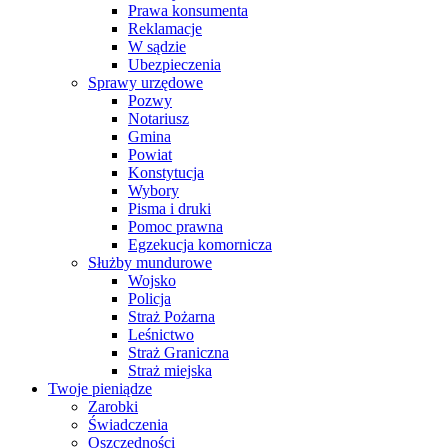
Prawa konsumenta
Reklamacje
W sądzie
Ubezpieczenia
Sprawy urzędowe
Pozwy
Notariusz
Gmina
Powiat
Konstytucja
Wybory
Pisma i druki
Pomoc prawna
Egzekucja komornicza
Służby mundurowe
Wojsko
Policja
Straż Pożarna
Leśnictwo
Straż Graniczna
Straż miejska
Twoje pieniądze
Zarobki
Świadczenia
Oszczędności