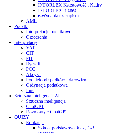
INFORLEX Księgowość i Kadry
INFORLEX Biznes
e-Wydania czasopism
AML
Podatki
Interpretacje podatkowe
Orzeczenia
Interpretacje
VAT
CIT
PIT
Ryczałt
PCC
Akcyza
Podatek od spadków i darowizn
Ordynacja podatkowa
Inne
Sztuczna inteligencja AI
Sztuczna inteligencja
ChatGPT
Rozmowy z ChatGPT
QUIZY
Edukacja
Szkoła podstawowa klasy 1-3