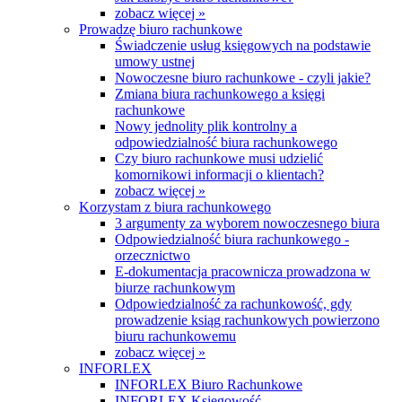
zobacz więcej »
Prowadzę biuro rachunkowe
Świadczenie usług księgowych na podstawie
umowy ustnej
Nowoczesne biuro rachunkowe - czyli jakie?
Zmiana biura rachunkowego a księgi
rachunkowe
Nowy jednolity plik kontrolny a
odpowiedzialność biura rachunkowego
Czy biuro rachunkowe musi udzielić
komornikowi informacji o klientach?
zobacz więcej »
Korzystam z biura rachunkowego
3 argumenty za wyborem nowoczesnego biura
Odpowiedzialność biura rachunkowego -
orzecznictwo
E-dokumentacja pracownicza prowadzona w
biurze rachunkowym
Odpowiedzialność za rachunkowość, gdy
prowadzenie ksiąg rachunkowych powierzono
biuru rachunkowemu
zobacz więcej »
INFORLEX
INFORLEX Biuro Rachunkowe
INFORLEX Księgowość