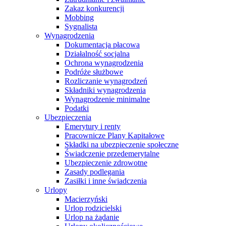
Zakaz konkurencji
Mobbing
Sygnalista
Wynagrodzenia
Dokumentacja płacowa
Działalność socjalna
Ochrona wynagrodzenia
Podróże służbowe
Rozliczanie wynagrodzeń
Składniki wynagrodzenia
Wynagrodzenie minimalne
Podatki
Ubezpieczenia
Emerytury i renty
Pracownicze Plany Kapitałowe
Składki na ubezpieczenie społeczne
Świadczenie przedemerytalne
Ubezpieczenie zdrowotne
Zasady podlegania
Zasiłki i inne świadczenia
Urlopy
Macierzyński
Urlop rodzicielski
Urlop na żądanie