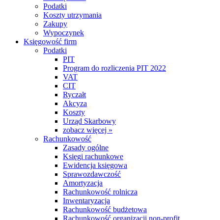
Podatki
Koszty utrzymania
Zakupy
Wypoczynek
Księgowość firm
Podatki
PIT
Program do rozliczenia PIT 2022
VAT
CIT
Ryczałt
Akcyza
Koszty
Urząd Skarbowy
zobacz więcej »
Rachunkowość
Zasady ogólne
Księgi rachunkowe
Ewidencja księgowa
Sprawozdawczość
Amortyzacja
Rachunkowość rolnicza
Inwentaryzacja
Rachunkowość budżetowa
Rachunkowość organizacji non-profit