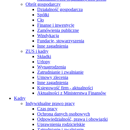
Obrót gospodarczy
Działalność gospodarcza
Spółki
Cło
Finanse i inwestycje
Zamówienia publiczne
Windykacja
Fundacje, stowarzyszenia
Inne zagadnienia
ZUS i kadry
Składki
Urlopy
Wynagrodzenia
Zatrudnianie i zwalnianie
Umowy zlecenia
Inne zagadnienia
Księgowość firm - aktualności
Aktualności z Ministerstwa Finansów
Kadry
Indywidualne prawo pracy
Czas pracy
Ochrona danych osobowych
Odpowiedzialność, prawa i obowiązki
Uprawnienia rodzicielskie
Zatrudnianie i zwalnianie