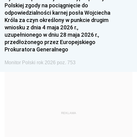
Polskiej zgody na pociągnięcie do
1990
1989
1988
odpowiedzialności karnej posła Wojciecha
1987
1986
1985
Króla za czyn określony w punkcie drugim
wniosku z dnia 4 maja 2026 r.,
1984
1983
1982
uzupełnionego w dniu 28 maja 2026 r.,
1981
1980
1979
przedłożonego przez Europejskiego
Prokuratora Generalnego
1978
1977
1976
1975
1974
1973
Monitor Polski rok 2026 poz. 753
1972
1971
1970
1969
1968
1967
1966
1965
1964
1963
1962
1961
REKLAMA
1960
1959
1958
1957
1956
1955