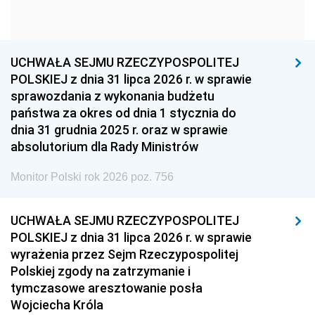
1954
1953
1952
1951
1950
1949
1948
1947
1946
UCHWAŁA SEJMU RZECZYPOSPOLITEJ
1939
1938
1937
POLSKIEJ z dnia 31 lipca 2026 r. w sprawie
sprawozdania z wykonania budżetu
1936
1930
państwa za okres od dnia 1 stycznia do
dnia 31 grudnia 2025 r. oraz w sprawie
absolutorium dla Rady Ministrów
Monitor Polski rok 2026 poz. 756
UCHWAŁA SEJMU RZECZYPOSPOLITEJ
POLSKIEJ z dnia 31 lipca 2026 r. w sprawie
wyrażenia przez Sejm Rzeczypospolitej
Polskiej zgody na zatrzymanie i
tymczasowe aresztowanie posła
Wojciecha Króla