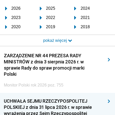
2026
2025
2024
2023
2022
2021
2020
2019
2018
2017
2016
2015
pokaż więcej
2014
2013
2012
2011
2010
2009
ZARZĄDZENIE NR 44 PREZESA RADY
MINISTRÓW z dnia 3 sierpnia 2026 r. w
2008
2007
2006
sprawie Rady do spraw promocji marki
2005
2004
2003
Polski
2002
2001
2000
Monitor Polski rok 2026 poz. 755
1999
1998
1997
UCHWAŁA SEJMU RZECZYPOSPOLITEJ
1996
1995
1994
POLSKIEJ z dnia 31 lipca 2026 r. w sprawie
1993
1992
1991
wyrażenia przez Sejm Rzeczypospolitej