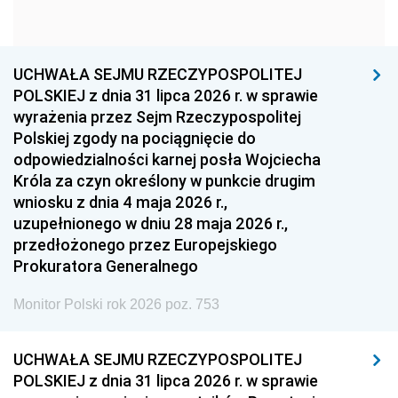
1960
1959
1958
1957
1956
1955
UCHWAŁA SEJMU RZECZYPOSPOLITEJ
1954
1953
1952
POLSKIEJ z dnia 31 lipca 2026 r. w sprawie
1951
1950
1949
wyrażenia przez Sejm Rzeczypospolitej
Polskiej zgody na pociągnięcie do
1948
1947
1946
odpowiedzialności karnej posła Wojciecha
1939
1938
1937
Króla za czyn określony w punkcie drugim
wniosku z dnia 4 maja 2026 r.,
1936
1930
uzupełnionego w dniu 28 maja 2026 r.,
przedłożonego przez Europejskiego
Prokuratora Generalnego
Monitor Polski rok 2026 poz. 753
UCHWAŁA SEJMU RZECZYPOSPOLITEJ
POLSKIEJ z dnia 31 lipca 2026 r. w sprawie