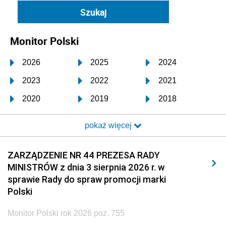
Monitor Polski
2026
2025
2024
2023
2022
2021
2020
2019
2018
2017
2016
2015
pokaż więcej
2014
2013
2012
2011
2010
2009
ZARZĄDZENIE NR 44 PREZESA RADY
MINISTRÓW z dnia 3 sierpnia 2026 r. w
2008
2007
2006
sprawie Rady do spraw promocji marki
2005
2004
2003
Polski
2002
2001
2000
Monitor Polski rok 2026 poz. 755
1999
1998
1997