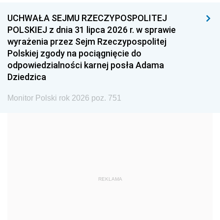
UCHWAŁA SEJMU RZECZYPOSPOLITEJ
1996
1995
1994
POLSKIEJ z dnia 31 lipca 2026 r. w sprawie
1993
1992
1991
wyrażenia przez Sejm Rzeczypospolitej
Polskiej zgody na pociągnięcie do
1990
1989
1988
odpowiedzialności karnej posła Adama
1987
1986
1985
Dziedzica
1984
1983
1982
Monitor Polski rok 2026 poz. 751
1981
1980
1979
1978
1977
1976
1975
1974
1973
1972
1971
1970
1969
1968
1967
REKLAMA
1966
1965
1964
1963
1962
1961