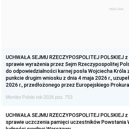
REKLAMA
UCHWAŁA SEJMU RZECZYPOSPOLITEJ POLSKIEJ z dnia
sprawie wyrażenia przez Sejm Rzeczypospolitej Pols
do odpowiedzialności karnej posła Wojciecha Króla 
punkcie drugim wniosku z dnia 4 maja 2026 r., uzupe
2026 r., przedłożonego przez Europejskiego Prokur
Monitor Polski rok 2026 poz. 753
UCHWAŁA SEJMU RZECZYPOSPOLITEJ POLSKIEJ z dnia
sprawie uczczenia pamięci uczestników Powstania
ludności cywilnej Warszawy