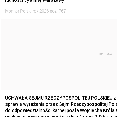
Monitor Polski rok 2026 poz. 767
REKLAMA
UCHWAŁA SEJMU RZECZYPOSPOLITEJ POLSKIEJ z dnia
sprawie wyrażenia przez Sejm Rzeczypospolitej Pols
do odpowiedzialności karnej posła Wojciecha Króla 
punkcie pierwszym wniosku z dnia 4 maja 2026 r., u