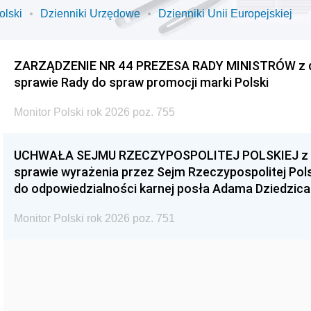
olski
Dzienniki Urzędowe
Dzienniki Unii Europejskiej
ZARZĄDZENIE NR 44 PREZESA RADY MINISTRÓW z dnia
sprawie Rady do spraw promocji marki Polski
Monitor Polski rok 2026 poz. 755
UCHWAŁA SEJMU RZECZYPOSPOLITEJ POLSKIEJ z dnia
sprawie wyrażenia przez Sejm Rzeczypospolitej Pols
do odpowiedzialności karnej posła Adama Dziedzica
Monitor Polski rok 2026 poz. 751