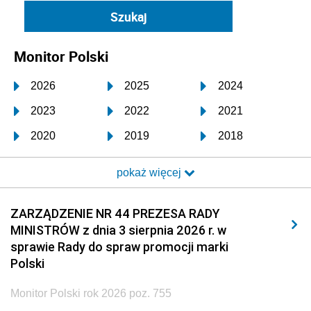
Monitor Polski
2026
2025
2024
2023
2022
2021
2020
2019
2018
2017
2016
2015
pokaż więcej
2014
2013
2012
2011
2010
2009
ZARZĄDZENIE NR 44 PREZESA RADY
MINISTRÓW z dnia 3 sierpnia 2026 r. w
2008
2007
2006
sprawie Rady do spraw promocji marki
2005
2004
2003
Polski
2002
2001
2000
Monitor Polski rok 2026 poz. 755
1999
1998
1997