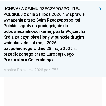
UCHWAŁA SEJMU RZECZYPOSPOLITEJ
1996
1995
1994
POLSKIEJ z dnia 31 lipca 2026 r. w sprawie
1993
1992
1991
wyrażenia przez Sejm Rzeczypospolitej
Polskiej zgody na pociągnięcie do
1990
1989
1988
odpowiedzialności karnej posła Wojciecha
1987
1986
1985
Króla za czyn określony w punkcie drugim
wniosku z dnia 4 maja 2026 r.,
1984
1983
1982
uzupełnionego w dniu 28 maja 2026 r.,
1981
1980
1979
przedłożonego przez Europejskiego
Prokuratora Generalnego
1978
1977
1976
1975
1974
1973
Monitor Polski rok 2026 poz. 753
1972
1971
1970
1969
1968
1967
1966
1965
1964
1963
1962
1961