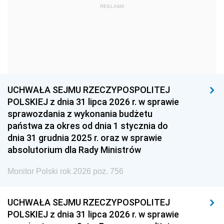
REKLAMA
1960
1959
1958
1957
1956
1955
1954
1953
1952
1951
1950
1949
1948
1947
1946
UCHWAŁA SEJMU RZECZYPOSPOLITEJ
1939
1938
1937
POLSKIEJ z dnia 31 lipca 2026 r. w sprawie
sprawozdania z wykonania budżetu
1936
1930
państwa za okres od dnia 1 stycznia do
dnia 31 grudnia 2025 r. oraz w sprawie
absolutorium dla Rady Ministrów
Monitor Polski rok 2026 poz. 756
UCHWAŁA SEJMU RZECZYPOSPOLITEJ
POLSKIEJ z dnia 31 lipca 2026 r. w sprawie