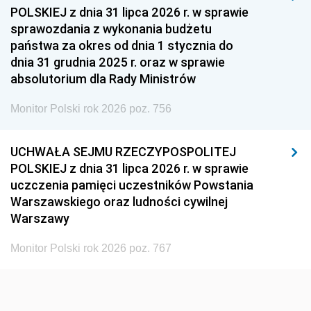
1954
1953
1952
POLSKIEJ z dnia 31 lipca 2026 r. w sprawie
1951
1950
1949
sprawozdania z wykonania budżetu
państwa za okres od dnia 1 stycznia do
1948
1947
1946
dnia 31 grudnia 2025 r. oraz w sprawie
1939
1938
1937
absolutorium dla Rady Ministrów
1936
1930
Monitor Polski rok 2026 poz. 756
UCHWAŁA SEJMU RZECZYPOSPOLITEJ
POLSKIEJ z dnia 31 lipca 2026 r. w sprawie
uczczenia pamięci uczestników Powstania
Warszawskiego oraz ludności cywilnej
Warszawy
Monitor Polski rok 2026 poz. 767