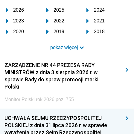
2026
2025
2024
2023
2022
2021
2020
2019
2018
2017
2016
2015
pokaż więcej
2014
2013
2012
2011
2010
2009
ZARZĄDZENIE NR 44 PREZESA RADY
MINISTRÓW z dnia 3 sierpnia 2026 r. w
2008
2007
2006
sprawie Rady do spraw promocji marki
2005
2004
2003
Polski
2002
2001
2000
Monitor Polski rok 2026 poz. 755
1999
1998
1997
UCHWAŁA SEJMU RZECZYPOSPOLITEJ
1996
1995
1994
POLSKIEJ z dnia 31 lipca 2026 r. w sprawie
1993
1992
1991
wyrażenia przez Sejm Rzeczypospolitej