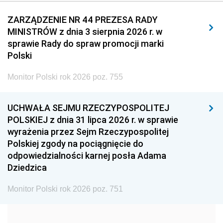
2011
2010
2009
ZARZĄDZENIE NR 44 PREZESA RADY
MINISTRÓW z dnia 3 sierpnia 2026 r. w
2008
2007
2006
sprawie Rady do spraw promocji marki
2005
2004
2003
Polski
2002
2001
2000
Monitor Polski rok 2026 poz. 755
1999
1998
1997
UCHWAŁA SEJMU RZECZYPOSPOLITEJ
1996
1995
1994
POLSKIEJ z dnia 31 lipca 2026 r. w sprawie
1993
1992
1991
wyrażenia przez Sejm Rzeczypospolitej
Polskiej zgody na pociągnięcie do
1990
1989
1988
odpowiedzialności karnej posła Adama
1987
1986
1985
Dziedzica
1984
1983
1982
Monitor Polski rok 2026 poz. 751
1981
1980
1979
1978
1977
1976