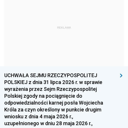
1975
1974
1973
1972
1971
1970
1969
1968
1967
REKLAMA
1966
1965
1964
1963
1962
1961
1960
1959
1958
1957
1956
1955
UCHWAŁA SEJMU RZECZYPOSPOLITEJ
1954
1953
1952
POLSKIEJ z dnia 31 lipca 2026 r. w sprawie
1951
1950
1949
wyrażenia przez Sejm Rzeczypospolitej
Polskiej zgody na pociągnięcie do
1948
1947
1946
odpowiedzialności karnej posła Wojciecha
1939
1938
1937
Króla za czyn określony w punkcie drugim
wniosku z dnia 4 maja 2026 r.,
1936
1930
uzupełnionego w dniu 28 maja 2026 r.,