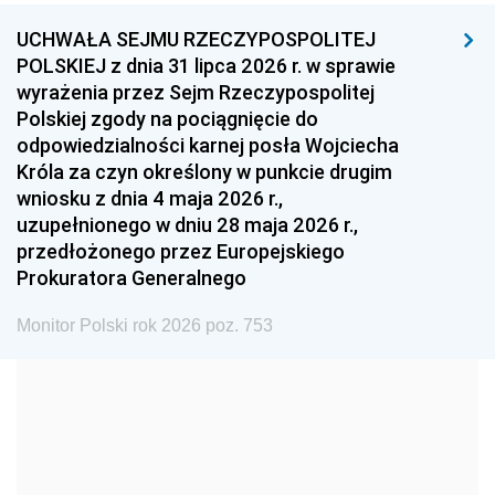
UCHWAŁA SEJMU RZECZYPOSPOLITEJ
1996
1995
1994
POLSKIEJ z dnia 31 lipca 2026 r. w sprawie
1993
1992
1991
wyrażenia przez Sejm Rzeczypospolitej
Polskiej zgody na pociągnięcie do
1990
1989
1988
odpowiedzialności karnej posła Wojciecha
1987
1986
1985
Króla za czyn określony w punkcie drugim
wniosku z dnia 4 maja 2026 r.,
1984
1983
1982
uzupełnionego w dniu 28 maja 2026 r.,
1981
1980
1979
przedłożonego przez Europejskiego
Prokuratora Generalnego
1978
1977
1976
1975
1974
1973
Monitor Polski rok 2026 poz. 753
1972
1971
1970
1969
1968
1967
1966
1965
1964
1963
1962
1961