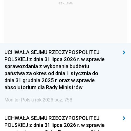
REKLAMA
1960
1959
1958
1957
1956
1955
1954
1953
1952
1951
1950
1949
1948
1947
1946
UCHWAŁA SEJMU RZECZYPOSPOLITEJ
1939
1938
1937
POLSKIEJ z dnia 31 lipca 2026 r. w sprawie
sprawozdania z wykonania budżetu
1936
1930
państwa za okres od dnia 1 stycznia do
dnia 31 grudnia 2025 r. oraz w sprawie
absolutorium dla Rady Ministrów
Monitor Polski rok 2026 poz. 756
UCHWAŁA SEJMU RZECZYPOSPOLITEJ
POLSKIEJ z dnia 31 lipca 2026 r. w sprawie