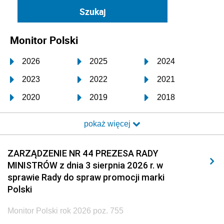
Monitor Polski
2026
2025
2024
2023
2022
2021
2020
2019
2018
2017
2016
2015
pokaż więcej
2014
2013
2012
2011
2010
2009
ZARZĄDZENIE NR 44 PREZESA RADY
MINISTRÓW z dnia 3 sierpnia 2026 r. w
2008
2007
2006
sprawie Rady do spraw promocji marki
2005
2004
2003
Polski
2002
2001
2000
Monitor Polski rok 2026 poz. 755
1999
1998
1997