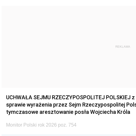
REKLAMA
UCHWAŁA SEJMU RZECZYPOSPOLITEJ POLSKIEJ z dnia
sprawie wyrażenia przez Sejm Rzeczypospolitej Pols
tymczasowe aresztowanie posła Wojciecha Króla
Monitor Polski rok 2026 poz. 754