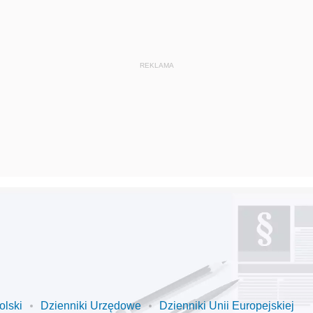
olski
Dzienniki Urzędowe
Dzienniki Unii Europejskiej