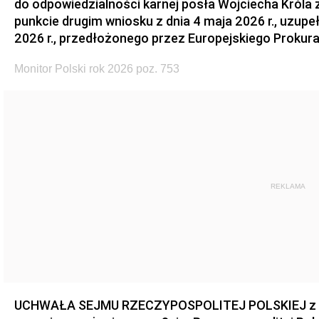
do odpowiedzialności karnej posła Wojciecha Króla 
punkcie drugim wniosku z dnia 4 maja 2026 r., uzupe
2026 r., przedłożonego przez Europejskiego Prokur
Monitor Polski rok 2026 poz. 753
REKLAMA
UCHWAŁA SEJMU RZECZYPOSPOLITEJ POLSKIEJ z dnia