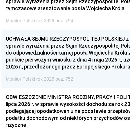
sprawie wyrażenia przez Sejm Rzeczypospolitej Pols
tymczasowe aresztowanie posła Wojciecha Króla
Monitor Polski rok 2026 poz. 754
UCHWAŁA SEJMU RZECZYPOSPOLITEJ POLSKIEJ z dnia
sprawie wyrażenia przez Sejm Rzeczypospolitej Pols
do odpowiedzialności karnej posła Wojciecha Króla 
punkcie pierwszym wniosku z dnia 4 maja 2026 r., u
2026 r., przedłożonego przez Europejskiego Prokur
Monitor Polski rok 2026 poz. 752
OBWIESZCZENIE MINISTRA RODZINY, PRACY I POLIT
lipca 2026 r. w sprawie wysokości dochodu za rok 20
podlegającej opodatkowaniu na podstawie przepis
podatku dochodowym od niektórych przychodów os
fizyczne