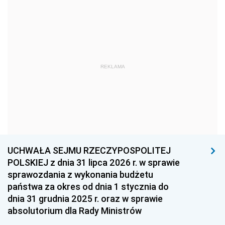
1969
1968
1967
1966
1965
1964
1963
1962
1961
REKLAMA
1960
1959
1958
1957
1956
1955
1954
1953
1952
1951
1950
1949
1948
1947
1946
UCHWAŁA SEJMU RZECZYPOSPOLITEJ
1939
1938
1937
POLSKIEJ z dnia 31 lipca 2026 r. w sprawie
sprawozdania z wykonania budżetu
1936
1930
państwa za okres od dnia 1 stycznia do
dnia 31 grudnia 2025 r. oraz w sprawie
absolutorium dla Rady Ministrów