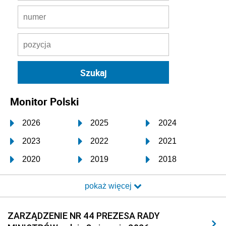
Monitor Polski
2026
2025
2024
2023
2022
2021
2020
2019
2018
2017
2016
2015
pokaż więcej
2014
2013
2012
2011
2010
2009
ZARZĄDZENIE NR 44 PREZESA RADY