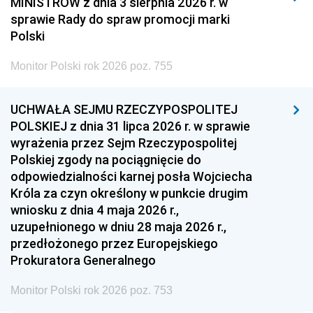
MINISTRÓW z dnia 3 sierpnia 2026 r. w
2008
2007
2006
sprawie Rady do spraw promocji marki
2005
2004
2003
Polski
2002
2001
2000
Monitor Polski rok 2026 poz. 755
1999
1998
1997
UCHWAŁA SEJMU RZECZYPOSPOLITEJ
1996
1995
1994
POLSKIEJ z dnia 31 lipca 2026 r. w sprawie
1993
1992
1991
wyrażenia przez Sejm Rzeczypospolitej
Polskiej zgody na pociągnięcie do
1990
1989
1988
odpowiedzialności karnej posła Wojciecha
1987
1986
1985
Króla za czyn określony w punkcie drugim
wniosku z dnia 4 maja 2026 r.,
1984
1983
1982
uzupełnionego w dniu 28 maja 2026 r.,
1981
1980
1979
przedłożonego przez Europejskiego
Prokuratora Generalnego
1978
1977
1976
1975
1974
1973
Monitor Polski rok 2026 poz. 753
1972
1971
1970