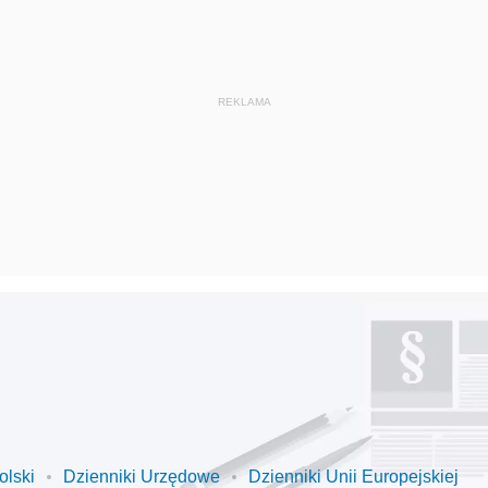
olski
Dzienniki Urzędowe
Dzienniki Unii Europejskiej