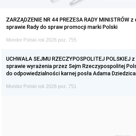
ZARZĄDZENIE NR 44 PREZESA RADY MINISTRÓW z dnia
sprawie Rady do spraw promocji marki Polski
Monitor Polski rok 2026 poz. 755
UCHWAŁA SEJMU RZECZYPOSPOLITEJ POLSKIEJ z dnia
sprawie wyrażenia przez Sejm Rzeczypospolitej Pols
do odpowiedzialności karnej posła Adama Dziedzica
Monitor Polski rok 2026 poz. 751