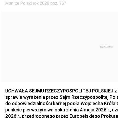
Monitor Polski rok 2026 poz. 767
REKLAMA
UCHWAŁA SEJMU RZECZYPOSPOLITEJ POLSKIEJ z dnia
sprawie wyrażenia przez Sejm Rzeczypospolitej Pols
do odpowiedzialności karnej posła Wojciecha Króla 
punkcie pierwszym wniosku z dnia 4 maja 2026 r., u
2026 r., przedłożonego przez Europejskiego Prokur