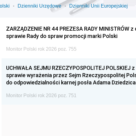
olski
Dzienniki Urzędowe
Dzienniki Unii Europejskiej
ZARZĄDZENIE NR 44 PREZESA RADY MINISTRÓW z dnia
sprawie Rady do spraw promocji marki Polski
Monitor Polski rok 2026 poz. 755
UCHWAŁA SEJMU RZECZYPOSPOLITEJ POLSKIEJ z dnia
sprawie wyrażenia przez Sejm Rzeczypospolitej Pols
do odpowiedzialności karnej posła Adama Dziedzica
Monitor Polski rok 2026 poz. 751