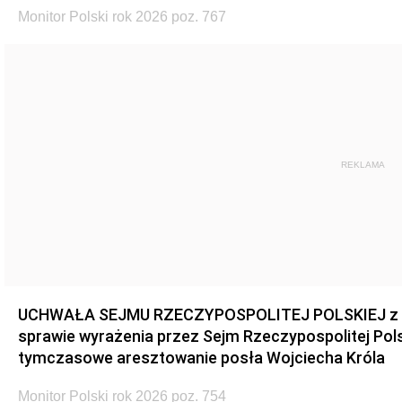
Monitor Polski rok 2026 poz. 767
REKLAMA
UCHWAŁA SEJMU RZECZYPOSPOLITEJ POLSKIEJ z dnia
sprawie wyrażenia przez Sejm Rzeczypospolitej Pols
tymczasowe aresztowanie posła Wojciecha Króla
Monitor Polski rok 2026 poz. 754