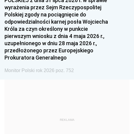
POLSKIEJ z dnia 31 lipca 2026 r. w sprawie
1993
1992
1991
wyrażenia przez Sejm Rzeczypospolitej
Polskiej zgody na pociągnięcie do
1990
1989
1988
odpowiedzialności karnej posła Wojciecha
1987
1986
1985
Króla za czyn określony w punkcie
pierwszym wniosku z dnia 4 maja 2026 r.,
1984
1983
1982
uzupełnionego w dniu 28 maja 2026 r.,
1981
1980
1979
przedłożonego przez Europejskiego
Prokuratora Generalnego
1978
1977
1976
1975
1974
1973
Monitor Polski rok 2026 poz. 752
1972
1971
1970
1969
1968
1967
1966
1965
1964
1963
1962
1961
REKLAMA
1960
1959
1958
1957
1956
1955