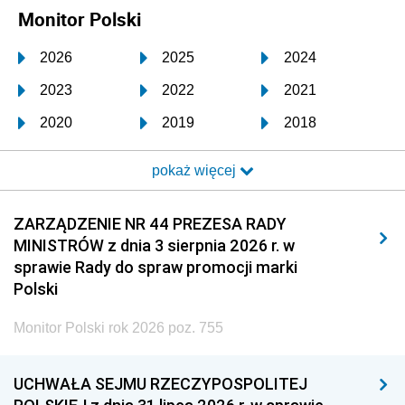
Monitor Polski
2026
2025
2024
2023
2022
2021
2020
2019
2018
2017
2016
2015
pokaż więcej
2014
2013
2012
2011
2010
2009
ZARZĄDZENIE NR 44 PREZESA RADY
MINISTRÓW z dnia 3 sierpnia 2026 r. w
2008
2007
2006
sprawie Rady do spraw promocji marki
2005
2004
2003
Polski
2002
2001
2000
Monitor Polski rok 2026 poz. 755
1999
1998
1997
UCHWAŁA SEJMU RZECZYPOSPOLITEJ
1996
1995
1994