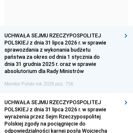
1954
1953
1952
1951
1950
1949
1948
1947
1946
UCHWAŁA SEJMU RZECZYPOSPOLITEJ
1939
1938
1937
POLSKIEJ z dnia 31 lipca 2026 r. w sprawie
sprawozdania z wykonania budżetu
1936
1930
państwa za okres od dnia 1 stycznia do
dnia 31 grudnia 2025 r. oraz w sprawie
absolutorium dla Rady Ministrów
Monitor Polski rok 2026 poz. 756
UCHWAŁA SEJMU RZECZYPOSPOLITEJ
POLSKIEJ z dnia 31 lipca 2026 r. w sprawie
wyrażenia przez Sejm Rzeczypospolitej
Polskiej zgody na pociągnięcie do
odpowiedzialności karnej posła Wojciecha