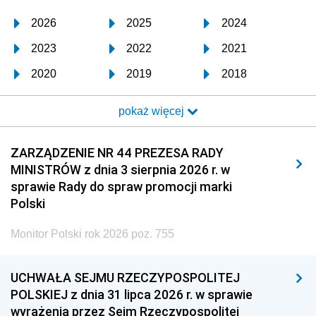
2026
2025
2024
2023
2022
2021
2020
2019
2018
2017
2016
2015
pokaż więcej
2014
2013
2012
2011
2010
2009
ZARZĄDZENIE NR 44 PREZESA RADY
MINISTRÓW z dnia 3 sierpnia 2026 r. w
2008
2007
2006
sprawie Rady do spraw promocji marki
2005
2004
2003
Polski
2002
2001
2000
Monitor Polski rok 2026 poz. 755
1999
1998
1997
UCHWAŁA SEJMU RZECZYPOSPOLITEJ
1996
1995
1994
POLSKIEJ z dnia 31 lipca 2026 r. w sprawie
1993
1992
1991
wyrażenia przez Sejm Rzeczypospolitej