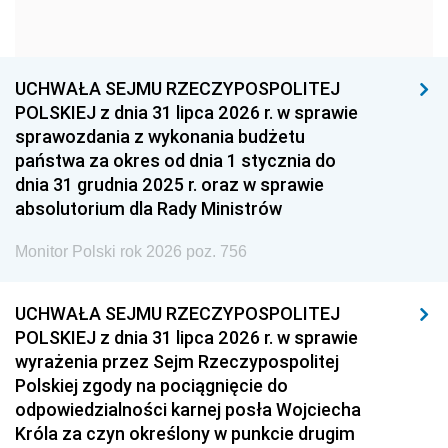
1954
1953
1952
1951
1950
1949
1948
1947
1946
UCHWAŁA SEJMU RZECZYPOSPOLITEJ
1939
1938
1937
POLSKIEJ z dnia 31 lipca 2026 r. w sprawie
sprawozdania z wykonania budżetu
1936
1930
państwa za okres od dnia 1 stycznia do
dnia 31 grudnia 2025 r. oraz w sprawie
absolutorium dla Rady Ministrów
Monitor Polski rok 2026 poz. 756
UCHWAŁA SEJMU RZECZYPOSPOLITEJ
POLSKIEJ z dnia 31 lipca 2026 r. w sprawie
wyrażenia przez Sejm Rzeczypospolitej
Polskiej zgody na pociągnięcie do
odpowiedzialności karnej posła Wojciecha
Króla za czyn określony w punkcie drugim