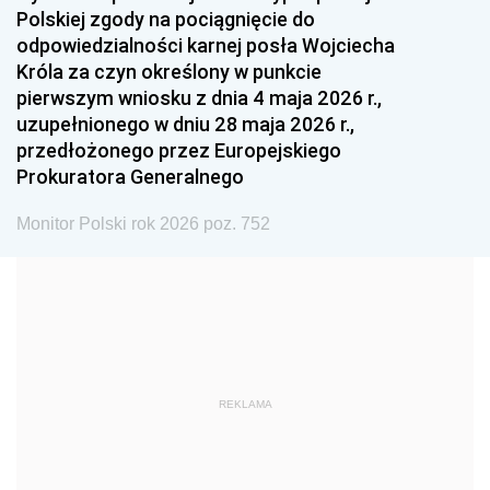
Polskiej zgody na pociągnięcie do
1990
1989
1988
odpowiedzialności karnej posła Wojciecha
1987
1986
1985
Króla za czyn określony w punkcie
pierwszym wniosku z dnia 4 maja 2026 r.,
1984
1983
1982
uzupełnionego w dniu 28 maja 2026 r.,
1981
1980
1979
przedłożonego przez Europejskiego
Prokuratora Generalnego
1978
1977
1976
1975
1974
1973
Monitor Polski rok 2026 poz. 752
1972
1971
1970
1969
1968
1967
1966
1965
1964
1963
1962
1961
REKLAMA
1960
1959
1958
1957
1956
1955