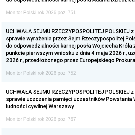
Monitor Polski rok 2026 poz. 751
UCHWAŁA SEJMU RZECZYPOSPOLITEJ POLSKIEJ z dnia
sprawie wyrażenia przez Sejm Rzeczypospolitej Pols
do odpowiedzialności karnej posła Wojciecha Króla 
punkcie pierwszym wniosku z dnia 4 maja 2026 r., u
2026 r., przedłożonego przez Europejskiego Prokur
Monitor Polski rok 2026 poz. 752
UCHWAŁA SEJMU RZECZYPOSPOLITEJ POLSKIEJ z dnia
sprawie uczczenia pamięci uczestników Powstania
ludności cywilnej Warszawy
Monitor Polski rok 2026 poz. 767