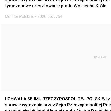
tymczasowe aresztowanie posła Wojciecha Króla
Monitor Polski rok 2026 poz. 754
REKLAMA
UCHWAŁA SEJMU RZECZYPOSPOLITEJ POLSKIEJ z dnia
sprawie wyrażenia przez Sejm Rzeczypospolitej Pols
do odpowiedzialności karnej posła Adama Dziedzica