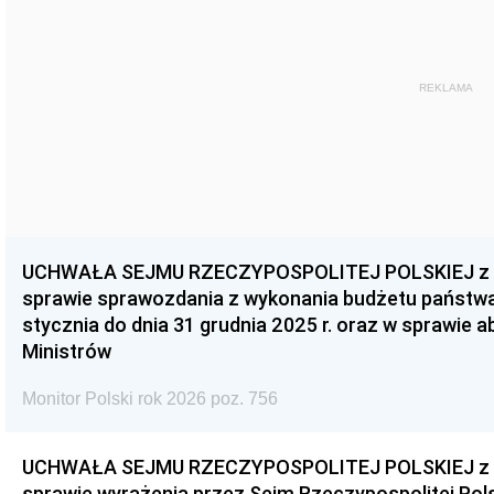
REKLAMA
UCHWAŁA SEJMU RZECZYPOSPOLITEJ POLSKIEJ z dnia
sprawie sprawozdania z wykonania budżetu państwa 
stycznia do dnia 31 grudnia 2025 r. oraz w sprawie 
Ministrów
Monitor Polski rok 2026 poz. 756
UCHWAŁA SEJMU RZECZYPOSPOLITEJ POLSKIEJ z dnia
sprawie wyrażenia przez Sejm Rzeczypospolitej Pols