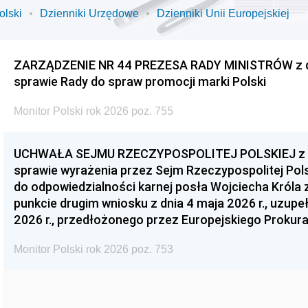
olski
Dzienniki Urzędowe
Dzienniki Unii Europejskiej
ZARZĄDZENIE NR 44 PREZESA RADY MINISTRÓW z dnia
sprawie Rady do spraw promocji marki Polski
Monitor Polski rok 2026 poz. 755
UCHWAŁA SEJMU RZECZYPOSPOLITEJ POLSKIEJ z dnia
sprawie wyrażenia przez Sejm Rzeczypospolitej Pols
do odpowiedzialności karnej posła Wojciecha Króla 
punkcie drugim wniosku z dnia 4 maja 2026 r., uzupe
2026 r., przedłożonego przez Europejskiego Prokur
Monitor Polski rok 2026 poz. 753