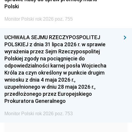
2005
2004
2003
Polski
2002
2001
2000
Monitor Polski rok 2026 poz. 755
1999
1998
1997
UCHWAŁA SEJMU RZECZYPOSPOLITEJ
1996
1995
1994
POLSKIEJ z dnia 31 lipca 2026 r. w sprawie
1993
1992
1991
wyrażenia przez Sejm Rzeczypospolitej
Polskiej zgody na pociągnięcie do
1990
1989
1988
odpowiedzialności karnej posła Wojciecha
1987
1986
1985
Króla za czyn określony w punkcie drugim
wniosku z dnia 4 maja 2026 r.,
1984
1983
1982
uzupełnionego w dniu 28 maja 2026 r.,
1981
1980
1979
przedłożonego przez Europejskiego
Prokuratora Generalnego
1978
1977
1976
1975
1974
1973
Monitor Polski rok 2026 poz. 753
1972
1971
1970