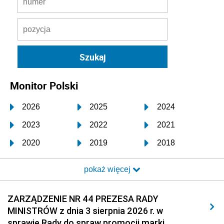
Monitor Polski
2026
2025
2024
2023
2022
2021
2020
2019
2018
2017
2016
2015
pokaż więcej
2014
2013
2012
2011
2010
2009
ZARZĄDZENIE NR 44 PREZESA RADY
MINISTRÓW z dnia 3 sierpnia 2026 r. w
2008
2007
2006
sprawie Rady do spraw promocji marki