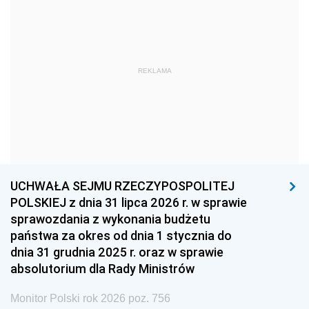
1969
1968
1967
1966
1965
1964
1963
1962
1961
REKLAMA
1960
1959
1958
1957
1956
1955
1954
1953
1952
1951
1950
1949
1948
1947
1946
UCHWAŁA SEJMU RZECZYPOSPOLITEJ
1939
1938
1937
POLSKIEJ z dnia 31 lipca 2026 r. w sprawie
sprawozdania z wykonania budżetu
1936
1930
państwa za okres od dnia 1 stycznia do
dnia 31 grudnia 2025 r. oraz w sprawie
absolutorium dla Rady Ministrów
Monitor Polski rok 2026 poz. 756