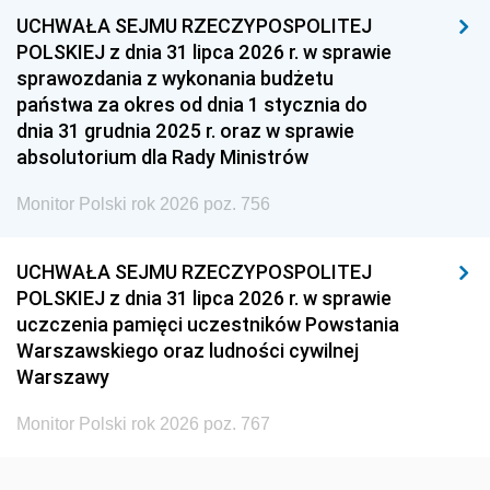
UCHWAŁA SEJMU RZECZYPOSPOLITEJ
1954
1953
1952
POLSKIEJ z dnia 31 lipca 2026 r. w sprawie
1951
1950
1949
sprawozdania z wykonania budżetu
państwa za okres od dnia 1 stycznia do
1948
1947
1946
dnia 31 grudnia 2025 r. oraz w sprawie
1939
1938
1937
absolutorium dla Rady Ministrów
1936
1930
Monitor Polski rok 2026 poz. 756
UCHWAŁA SEJMU RZECZYPOSPOLITEJ
POLSKIEJ z dnia 31 lipca 2026 r. w sprawie
uczczenia pamięci uczestników Powstania
Warszawskiego oraz ludności cywilnej
Warszawy
Monitor Polski rok 2026 poz. 767