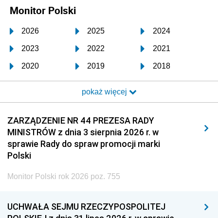
Monitor Polski
2026
2025
2024
2023
2022
2021
2020
2019
2018
2017
2016
2015
pokaż więcej
2014
2013
2012
2011
2010
2009
ZARZĄDZENIE NR 44 PREZESA RADY
MINISTRÓW z dnia 3 sierpnia 2026 r. w
2008
2007
2006
sprawie Rady do spraw promocji marki
2005
2004
2003
Polski
2002
2001
2000
Monitor Polski rok 2026 poz. 755
1999
1998
1997
UCHWAŁA SEJMU RZECZYPOSPOLITEJ
1996
1995
1994