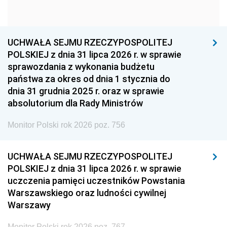
1960
1959
1958
1957
1956
1955
UCHWAŁA SEJMU RZECZYPOSPOLITEJ
1954
1953
1952
POLSKIEJ z dnia 31 lipca 2026 r. w sprawie
1951
1950
1949
sprawozdania z wykonania budżetu
państwa za okres od dnia 1 stycznia do
1948
1947
1946
dnia 31 grudnia 2025 r. oraz w sprawie
1939
1938
1937
absolutorium dla Rady Ministrów
1936
1930
Monitor Polski rok 2026 poz. 756
UCHWAŁA SEJMU RZECZYPOSPOLITEJ
POLSKIEJ z dnia 31 lipca 2026 r. w sprawie
uczczenia pamięci uczestników Powstania
Warszawskiego oraz ludności cywilnej
Warszawy
Monitor Polski rok 2026 poz. 767