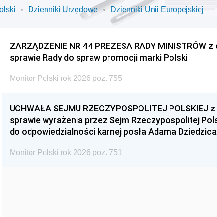
olski
Dzienniki Urzędowe
Dzienniki Unii Europejskiej
ZARZĄDZENIE NR 44 PREZESA RADY MINISTRÓW z dnia
sprawie Rady do spraw promocji marki Polski
Monitor Polski rok 2026 poz. 755
UCHWAŁA SEJMU RZECZYPOSPOLITEJ POLSKIEJ z dnia
sprawie wyrażenia przez Sejm Rzeczypospolitej Pols
do odpowiedzialności karnej posła Adama Dziedzica
Monitor Polski rok 2026 poz. 751