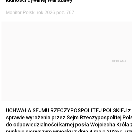
Monitor Polski rok 2026 poz. 767
REKLAMA
UCHWAŁA SEJMU RZECZYPOSPOLITEJ POLSKIEJ z dnia
sprawie wyrażenia przez Sejm Rzeczypospolitej Pols
do odpowiedzialności karnej posła Wojciecha Króla 
punkcie pierwszym wniosku z dnia 4 maja 2026 r., u