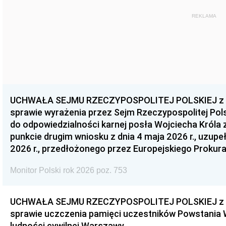
REKLAMA
UCHWAŁA SEJMU RZECZYPOSPOLITEJ POLSKIEJ z dnia
sprawie wyrażenia przez Sejm Rzeczypospolitej Pols
do odpowiedzialności karnej posła Wojciecha Króla 
punkcie drugim wniosku z dnia 4 maja 2026 r., uzupe
2026 r., przedłożonego przez Europejskiego Prokur
Monitor Polski rok 2026 poz. 753
UCHWAŁA SEJMU RZECZYPOSPOLITEJ POLSKIEJ z dnia
sprawie uczczenia pamięci uczestników Powstania
ludności cywilnej Warszawy