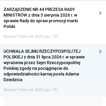
2011
2010
2009
ZARZĄDZENIE NR 44 PREZESA RADY
MINISTRÓW z dnia 3 sierpnia 2026 r. w
2008
2007
2006
sprawie Rady do spraw promocji marki
2005
2004
2003
Polski
2002
2001
2000
Monitor Polski rok 2026 poz. 755
1999
1998
1997
UCHWAŁA SEJMU RZECZYPOSPOLITEJ
1996
1995
1994
POLSKIEJ z dnia 31 lipca 2026 r. w sprawie
1993
1992
1991
wyrażenia przez Sejm Rzeczypospolitej
Polskiej zgody na pociągnięcie do
1990
1989
1988
odpowiedzialności karnej posła Adama
1987
1986
1985
Dziedzica
1984
1983
1982
Monitor Polski rok 2026 poz. 751
1981
1980
1979
1978
1977
1976