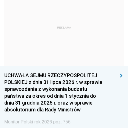
1975
1974
1973
1972
1971
1970
1969
1968
1967
REKLAMA
1966
1965
1964
1963
1962
1961
1960
1959
1958
1957
1956
1955
UCHWAŁA SEJMU RZECZYPOSPOLITEJ
1954
1953
1952
POLSKIEJ z dnia 31 lipca 2026 r. w sprawie
1951
1950
1949
sprawozdania z wykonania budżetu
państwa za okres od dnia 1 stycznia do
1948
1947
1946
dnia 31 grudnia 2025 r. oraz w sprawie
1939
1938
1937
absolutorium dla Rady Ministrów
1936
1930
Monitor Polski rok 2026 poz. 756