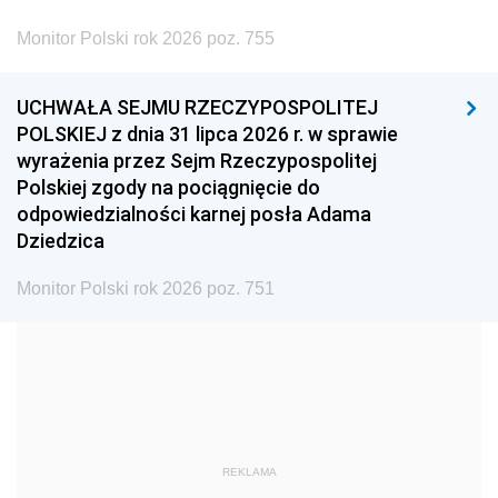
2002
2001
2000
Monitor Polski rok 2026 poz. 755
1999
1998
1997
UCHWAŁA SEJMU RZECZYPOSPOLITEJ
1996
1995
1994
POLSKIEJ z dnia 31 lipca 2026 r. w sprawie
1993
1992
1991
wyrażenia przez Sejm Rzeczypospolitej
Polskiej zgody na pociągnięcie do
1990
1989
1988
odpowiedzialności karnej posła Adama
1987
1986
1985
Dziedzica
1984
1983
1982
Monitor Polski rok 2026 poz. 751
1981
1980
1979
1978
1977
1976
1975
1974
1973
1972
1971
1970
1969
1968
1967
REKLAMA