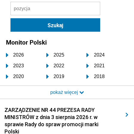
Monitor Polski
2026
2025
2024
2023
2022
2021
2020
2019
2018
2017
2016
2015
pokaż więcej
2014
2013
2012
2011
2010
2009
ZARZĄDZENIE NR 44 PREZESA RADY
MINISTRÓW z dnia 3 sierpnia 2026 r. w
2008
2007
2006
sprawie Rady do spraw promocji marki
2005
2004
2003
Polski