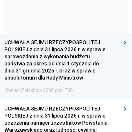
1966
1965
1964
1963
1962
1961
1960
1959
1958
1957
1956
1955
UCHWAŁA SEJMU RZECZYPOSPOLITEJ
1954
1953
1952
POLSKIEJ z dnia 31 lipca 2026 r. w sprawie
1951
1950
1949
sprawozdania z wykonania budżetu
państwa za okres od dnia 1 stycznia do
1948
1947
1946
dnia 31 grudnia 2025 r. oraz w sprawie
1939
1938
1937
absolutorium dla Rady Ministrów
1936
1930
Monitor Polski rok 2026 poz. 756
UCHWAŁA SEJMU RZECZYPOSPOLITEJ
POLSKIEJ z dnia 31 lipca 2026 r. w sprawie
uczczenia pamięci uczestników Powstania
Warszawskiego oraz ludności cywilnej