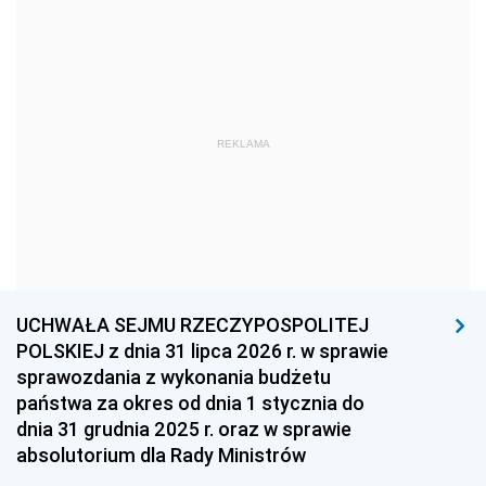
1969
1968
1967
1966
1965
1964
1963
1962
1961
REKLAMA
1960
1959
1958
1957
1956
1955
1954
1953
1952
1951
1950
1949
1948
1947
1946
UCHWAŁA SEJMU RZECZYPOSPOLITEJ
1939
1938
1937
POLSKIEJ z dnia 31 lipca 2026 r. w sprawie
sprawozdania z wykonania budżetu
1936
1930
państwa za okres od dnia 1 stycznia do
dnia 31 grudnia 2025 r. oraz w sprawie
absolutorium dla Rady Ministrów