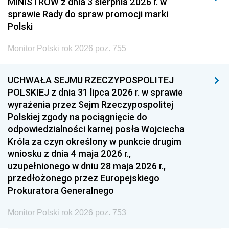
MINISTRÓW z dnia 3 sierpnia 2026 r. w
2008
2007
2006
sprawie Rady do spraw promocji marki
2005
2004
2003
Polski
2002
2001
2000
Monitor Polski rok 2026 poz. 755
1999
1998
1997
UCHWAŁA SEJMU RZECZYPOSPOLITEJ
1996
1995
1994
POLSKIEJ z dnia 31 lipca 2026 r. w sprawie
1993
1992
1991
wyrażenia przez Sejm Rzeczypospolitej
Polskiej zgody na pociągnięcie do
1990
1989
1988
odpowiedzialności karnej posła Wojciecha
1987
1986
1985
Króla za czyn określony w punkcie drugim
wniosku z dnia 4 maja 2026 r.,
1984
1983
1982
uzupełnionego w dniu 28 maja 2026 r.,
1981
1980
1979
przedłożonego przez Europejskiego
Prokuratora Generalnego
1978
1977
1976
1975
1974
1973
Monitor Polski rok 2026 poz. 753
1972
1971
1970