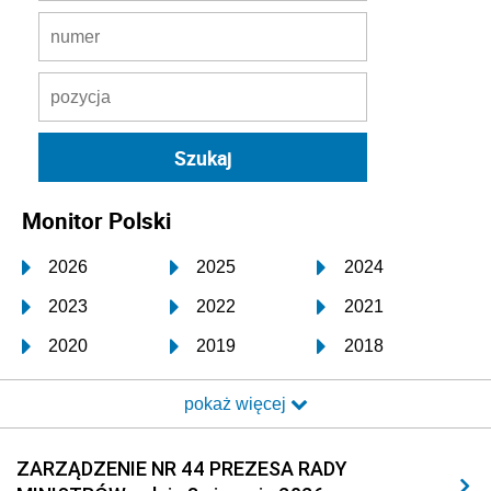
Monitor Polski
2026
2025
2024
2023
2022
2021
2020
2019
2018
2017
2016
2015
pokaż więcej
2014
2013
2012
2011
2010
2009
ZARZĄDZENIE NR 44 PREZESA RADY