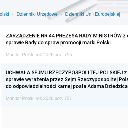
olski
Dzienniki Urzędowe
Dzienniki Unii Europejskiej
ZARZĄDZENIE NR 44 PREZESA RADY MINISTRÓW z dnia
sprawie Rady do spraw promocji marki Polski
Monitor Polski rok 2026 poz. 755
UCHWAŁA SEJMU RZECZYPOSPOLITEJ POLSKIEJ z dnia
sprawie wyrażenia przez Sejm Rzeczypospolitej Pols
do odpowiedzialności karnej posła Adama Dziedzica
Monitor Polski rok 2026 poz. 751