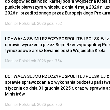
do odpowiedzialności karnej posła Wojciecha Króla 
punkcie pierwszym wniosku z dnia 4 maja 2026 r., u
2026 r., przedłożonego przez Europejskiego Prokur
Monitor Polski rok 2026 poz. 752
UCHWAŁA SEJMU RZECZYPOSPOLITEJ POLSKIEJ z dnia
sprawie wyrażenia przez Sejm Rzeczypospolitej Pols
tymczasowe aresztowanie posła Wojciecha Króla
Monitor Polski rok 2026 poz. 754
UCHWAŁA SEJMU RZECZYPOSPOLITEJ POLSKIEJ z dnia
sprawie sprawozdania z wykonania budżetu państwa 
stycznia do dnia 31 grudnia 2025 r. oraz w sprawie 
Ministrów
Monitor Polski rok 2026 poz. 756