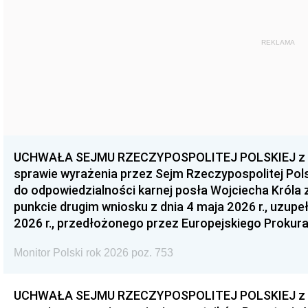
REKLAMA
UCHWAŁA SEJMU RZECZYPOSPOLITEJ POLSKIEJ z dnia
sprawie wyrażenia przez Sejm Rzeczypospolitej Pols
do odpowiedzialności karnej posła Wojciecha Króla 
punkcie drugim wniosku z dnia 4 maja 2026 r., uzupe
2026 r., przedłożonego przez Europejskiego Prokur
Monitor Polski rok 2026 poz. 753
UCHWAŁA SEJMU RZECZYPOSPOLITEJ POLSKIEJ z dnia