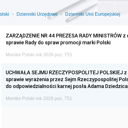
olski
Dzienniki Urzędowe
Dzienniki Unii Europejskiej
ZARZĄDZENIE NR 44 PREZESA RADY MINISTRÓW z dnia
sprawie Rady do spraw promocji marki Polski
Monitor Polski rok 2026 poz. 755
UCHWAŁA SEJMU RZECZYPOSPOLITEJ POLSKIEJ z dnia
sprawie wyrażenia przez Sejm Rzeczypospolitej Pols
do odpowiedzialności karnej posła Adama Dziedzica
Monitor Polski rok 2026 poz. 751