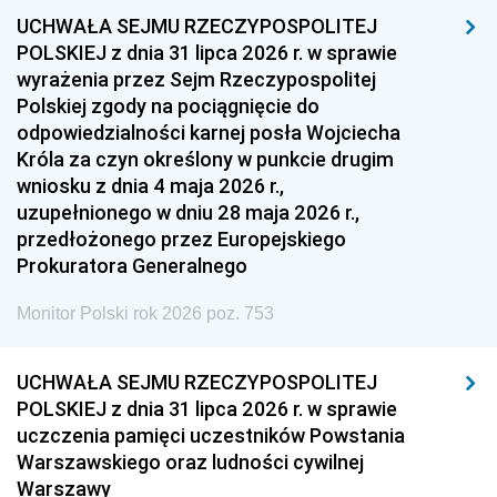
UCHWAŁA SEJMU RZECZYPOSPOLITEJ
1954
1953
1952
POLSKIEJ z dnia 31 lipca 2026 r. w sprawie
1951
1950
1949
wyrażenia przez Sejm Rzeczypospolitej
Polskiej zgody na pociągnięcie do
1948
1947
1946
odpowiedzialności karnej posła Wojciecha
1939
1938
1937
Króla za czyn określony w punkcie drugim
wniosku z dnia 4 maja 2026 r.,
1936
1930
uzupełnionego w dniu 28 maja 2026 r.,
przedłożonego przez Europejskiego
Prokuratora Generalnego
Monitor Polski rok 2026 poz. 753
UCHWAŁA SEJMU RZECZYPOSPOLITEJ
POLSKIEJ z dnia 31 lipca 2026 r. w sprawie
uczczenia pamięci uczestników Powstania
Warszawskiego oraz ludności cywilnej
Warszawy