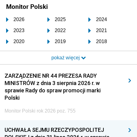
Monitor Polski
2026
2025
2024
2023
2022
2021
2020
2019
2018
2017
2016
2015
pokaż więcej
2014
2013
2012
2011
2010
2009
ZARZĄDZENIE NR 44 PREZESA RADY
MINISTRÓW z dnia 3 sierpnia 2026 r. w
2008
2007
2006
sprawie Rady do spraw promocji marki
2005
2004
2003
Polski
2002
2001
2000
Monitor Polski rok 2026 poz. 755
1999
1998
1997
UCHWAŁA SEJMU RZECZYPOSPOLITEJ
1996
1995
1994