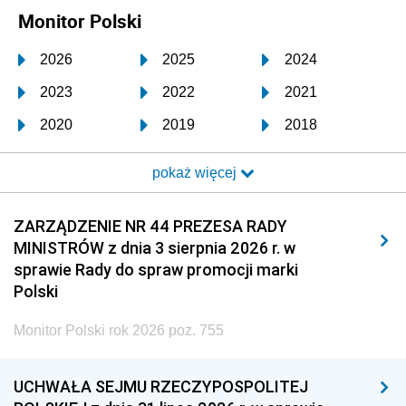
Monitor Polski
2026
2025
2024
2023
2022
2021
2020
2019
2018
2017
2016
2015
pokaż więcej
2014
2013
2012
2011
2010
2009
ZARZĄDZENIE NR 44 PREZESA RADY
MINISTRÓW z dnia 3 sierpnia 2026 r. w
2008
2007
2006
sprawie Rady do spraw promocji marki
2005
2004
2003
Polski
2002
2001
2000
Monitor Polski rok 2026 poz. 755
1999
1998
1997
UCHWAŁA SEJMU RZECZYPOSPOLITEJ
1996
1995
1994