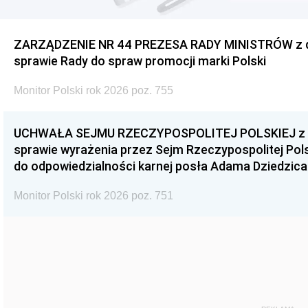
ZARZĄDZENIE NR 44 PREZESA RADY MINISTRÓW z dnia
sprawie Rady do spraw promocji marki Polski
Monitor Polski rok 2026 poz. 755
UCHWAŁA SEJMU RZECZYPOSPOLITEJ POLSKIEJ z dnia
sprawie wyrażenia przez Sejm Rzeczypospolitej Pols
do odpowiedzialności karnej posła Adama Dziedzica
Monitor Polski rok 2026 poz. 751