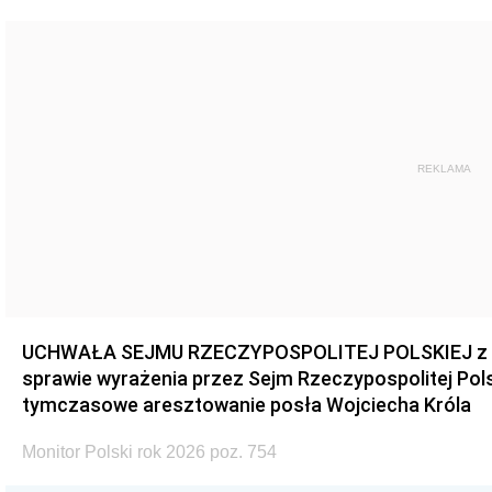
REKLAMA
UCHWAŁA SEJMU RZECZYPOSPOLITEJ POLSKIEJ z dnia
sprawie wyrażenia przez Sejm Rzeczypospolitej Pols
tymczasowe aresztowanie posła Wojciecha Króla
Monitor Polski rok 2026 poz. 754