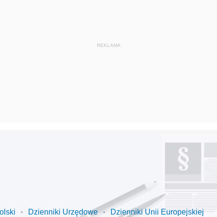
olski
Dzienniki Urzędowe
Dzienniki Unii Europejskiej