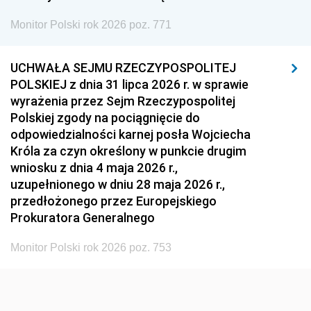
1954
1953
1952
Monitor Polski rok 2026 poz. 771
1951
1950
1949
1948
1947
1946
UCHWAŁA SEJMU RZECZYPOSPOLITEJ
1939
1938
1937
POLSKIEJ z dnia 31 lipca 2026 r. w sprawie
wyrażenia przez Sejm Rzeczypospolitej
1936
1930
Polskiej zgody na pociągnięcie do
odpowiedzialności karnej posła Wojciecha
Króla za czyn określony w punkcie drugim
wniosku z dnia 4 maja 2026 r.,
uzupełnionego w dniu 28 maja 2026 r.,
przedłożonego przez Europejskiego
Prokuratora Generalnego
Monitor Polski rok 2026 poz. 753