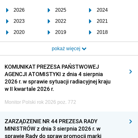
2026
2025
2024
2023
2022
2021
2020
2019
2018
2017
2016
2015
pokaż więcej
2014
2013
2012
2011
2010
2009
KOMUNIKAT PREZESA PAŃSTWOWEJ
AGENCJI ATOMISTYKI z dnia 4 sierpnia
2008
2007
2006
2026 r. w sprawie sytuacji radiacyjnej kraju
2005
2004
2003
w II kwartale 2026 r.
2002
2001
2000
Monitor Polski rok 2026 poz. 772
1999
1998
1997
ZARZĄDZENIE NR 44 PREZESA RADY
1996
1995
1994
MINISTRÓW z dnia 3 sierpnia 2026 r. w
1993
1992
1991
sprawie Rady do spraw promocji marki