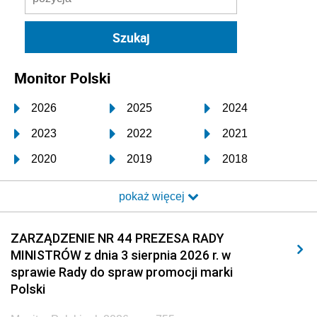
Monitor Polski
2026
2025
2024
2023
2022
2021
2020
2019
2018
2017
2016
2015
pokaż więcej
2014
2013
2012
2011
2010
2009
ZARZĄDZENIE NR 44 PREZESA RADY
MINISTRÓW z dnia 3 sierpnia 2026 r. w
2008
2007
2006
sprawie Rady do spraw promocji marki
2005
2004
2003
Polski
2002
2001
2000