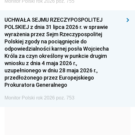
Monitor Polski rok 2026 poz. 755
1999
1998
1997
UCHWAŁA SEJMU RZECZYPOSPOLITEJ
1996
1995
1994
POLSKIEJ z dnia 31 lipca 2026 r. w sprawie
1993
1992
1991
wyrażenia przez Sejm Rzeczypospolitej
Polskiej zgody na pociągnięcie do
1990
1989
1988
odpowiedzialności karnej posła Wojciecha
1987
1986
1985
Króla za czyn określony w punkcie drugim
wniosku z dnia 4 maja 2026 r.,
1984
1983
1982
uzupełnionego w dniu 28 maja 2026 r.,
1981
1980
1979
przedłożonego przez Europejskiego
Prokuratora Generalnego
1978
1977
1976
1975
1974
1973
Monitor Polski rok 2026 poz. 753
1972
1971
1970
1969
1968
1967
1966
1965
1964