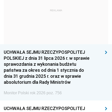
1963
1962
1961
REKLAMA
1960
1959
1958
1957
1956
1955
1954
1953
1952
1951
1950
1949
1948
1947
1946
UCHWAŁA SEJMU RZECZYPOSPOLITEJ
1939
1938
1937
POLSKIEJ z dnia 31 lipca 2026 r. w sprawie
sprawozdania z wykonania budżetu
1936
1930
państwa za okres od dnia 1 stycznia do
dnia 31 grudnia 2025 r. oraz w sprawie
absolutorium dla Rady Ministrów
Monitor Polski rok 2026 poz. 756
UCHWAŁA SEJMU RZECZYPOSPOLITEJ