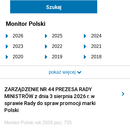
Monitor Polski
2026
2025
2024
2023
2022
2021
2020
2019
2018
2017
2016
2015
pokaż więcej
2014
2013
2012
2011
2010
2009
ZARZĄDZENIE NR 44 PREZESA RADY
MINISTRÓW z dnia 3 sierpnia 2026 r. w
2008
2007
2006
sprawie Rady do spraw promocji marki
2005
2004
2003
Polski
2002
2001
2000
Monitor Polski rok 2026 poz. 755
1999
1998
1997