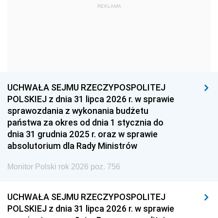
REKLAMA
1960
1959
1958
1957
1956
1955
1954
1953
1952
1951
1950
1949
1948
1947
1946
UCHWAŁA SEJMU RZECZYPOSPOLITEJ
1939
1938
1937
POLSKIEJ z dnia 31 lipca 2026 r. w sprawie
sprawozdania z wykonania budżetu
1936
1930
państwa za okres od dnia 1 stycznia do
dnia 31 grudnia 2025 r. oraz w sprawie
absolutorium dla Rady Ministrów
Monitor Polski rok 2026 poz. 756
UCHWAŁA SEJMU RZECZYPOSPOLITEJ
POLSKIEJ z dnia 31 lipca 2026 r. w sprawie