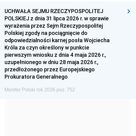
UCHWAŁA SEJMU RZECZYPOSPOLITEJ
1996
1995
1994
POLSKIEJ z dnia 31 lipca 2026 r. w sprawie
1993
1992
1991
wyrażenia przez Sejm Rzeczypospolitej
Polskiej zgody na pociągnięcie do
1990
1989
1988
odpowiedzialności karnej posła Wojciecha
1987
1986
1985
Króla za czyn określony w punkcie
pierwszym wniosku z dnia 4 maja 2026 r.,
1984
1983
1982
uzupełnionego w dniu 28 maja 2026 r.,
1981
1980
1979
przedłożonego przez Europejskiego
Prokuratora Generalnego
1978
1977
1976
1975
1974
1973
Monitor Polski rok 2026 poz. 752
1972
1971
1970
1969
1968
1967
1966
1965
1964
1963
1962
1961