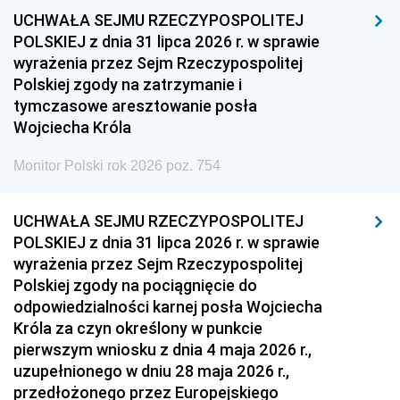
UCHWAŁA SEJMU RZECZYPOSPOLITEJ
1954
1953
1952
POLSKIEJ z dnia 31 lipca 2026 r. w sprawie
1951
1950
1949
wyrażenia przez Sejm Rzeczypospolitej
Polskiej zgody na zatrzymanie i
1948
1947
1946
tymczasowe aresztowanie posła
1939
1938
1937
Wojciecha Króla
1936
1930
Monitor Polski rok 2026 poz. 754
UCHWAŁA SEJMU RZECZYPOSPOLITEJ
POLSKIEJ z dnia 31 lipca 2026 r. w sprawie
wyrażenia przez Sejm Rzeczypospolitej
Polskiej zgody na pociągnięcie do
odpowiedzialności karnej posła Wojciecha
Króla za czyn określony w punkcie
pierwszym wniosku z dnia 4 maja 2026 r.,
uzupełnionego w dniu 28 maja 2026 r.,
przedłożonego przez Europejskiego