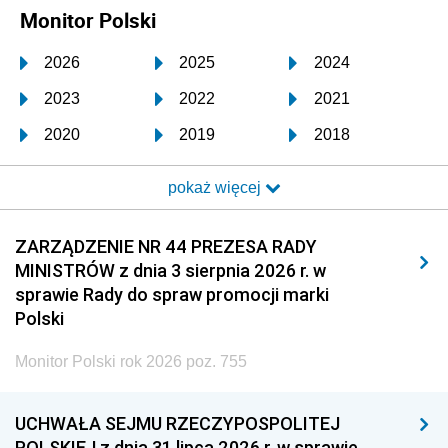
Monitor Polski
2026
2025
2024
2023
2022
2021
2020
2019
2018
2017
2016
2015
pokaż więcej
2014
2013
2012
2011
2010
2009
ZARZĄDZENIE NR 44 PREZESA RADY
MINISTRÓW z dnia 3 sierpnia 2026 r. w
2008
2007
2006
sprawie Rady do spraw promocji marki
2005
2004
2003
Polski
2002
2001
2000
Monitor Polski rok 2026 poz. 755
1999
1998
1997
UCHWAŁA SEJMU RZECZYPOSPOLITEJ
1996
1995
1994
POLSKIEJ z dnia 31 lipca 2026 r. w sprawie