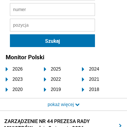
Monitor Polski
2026
2025
2024
2023
2022
2021
2020
2019
2018
2017
2016
2015
pokaż więcej
2014
2013
2012
2011
2010
2009
ZARZĄDZENIE NR 44 PREZESA RADY