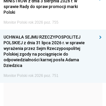
MINISTRÓW z dnia 3 sierpnia 2026 r. w
2008
2007
2006
sprawie Rady do spraw promocji marki
2005
2004
2003
Polski
2002
2001
2000
Monitor Polski rok 2026 poz. 755
1999
1998
1997
UCHWAŁA SEJMU RZECZYPOSPOLITEJ
1996
1995
1994
POLSKIEJ z dnia 31 lipca 2026 r. w sprawie
1993
1992
1991
wyrażenia przez Sejm Rzeczypospolitej
Polskiej zgody na pociągnięcie do
1990
1989
1988
odpowiedzialności karnej posła Adama
1987
1986
1985
Dziedzica
1984
1983
1982
Monitor Polski rok 2026 poz. 751
1981
1980
1979
1978
1977
1976
1975
1974
1973
1972
1971
1970