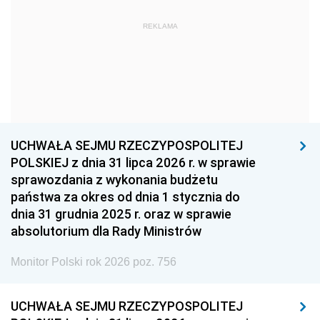
1969
1968
1967
REKLAMA
1966
1965
1964
1963
1962
1961
1960
1959
1958
1957
1956
1955
UCHWAŁA SEJMU RZECZYPOSPOLITEJ
1954
1953
1952
POLSKIEJ z dnia 31 lipca 2026 r. w sprawie
1951
1950
1949
sprawozdania z wykonania budżetu
państwa za okres od dnia 1 stycznia do
1948
1947
1946
dnia 31 grudnia 2025 r. oraz w sprawie
1939
1938
1937
absolutorium dla Rady Ministrów
1936
1930
Monitor Polski rok 2026 poz. 756
UCHWAŁA SEJMU RZECZYPOSPOLITEJ