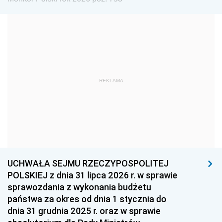
1972
1971
1970
1969
1968
1967
1966
1965
1964
1963
1962
1961
REKLAMA
1960
1959
1958
1957
1956
1955
1954
1953
1952
1951
1950
1949
1948
1947
1946
UCHWAŁA SEJMU RZECZYPOSPOLITEJ
1939
1938
1937
POLSKIEJ z dnia 31 lipca 2026 r. w sprawie
sprawozdania z wykonania budżetu
1936
1930
państwa za okres od dnia 1 stycznia do
dnia 31 grudnia 2025 r. oraz w sprawie