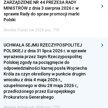
2011
2010
2009
ZARZĄDZENIE NR 44 PREZESA RADY
MINISTRÓW z dnia 3 sierpnia 2026 r. w
2008
2007
2006
sprawie Rady do spraw promocji marki
2005
2004
2003
Polski
2002
2001
2000
Monitor Polski rok 2026 poz. 755
1999
1998
1997
UCHWAŁA SEJMU RZECZYPOSPOLITEJ
1996
1995
1994
POLSKIEJ z dnia 31 lipca 2026 r. w sprawie
1993
1992
1991
wyrażenia przez Sejm Rzeczypospolitej
Polskiej zgody na pociągnięcie do
1990
1989
1988
odpowiedzialności karnej posła Wojciecha
1987
1986
1985
Króla za czyn określony w punkcie drugim
wniosku z dnia 4 maja 2026 r.,
1984
1983
1982
uzupełnionego w dniu 28 maja 2026 r.,
1981
1980
1979
przedłożonego przez Europejskiego
Prokuratora Generalnego
1978
1977
1976
1975
1974
1973
Monitor Polski rok 2026 poz. 753