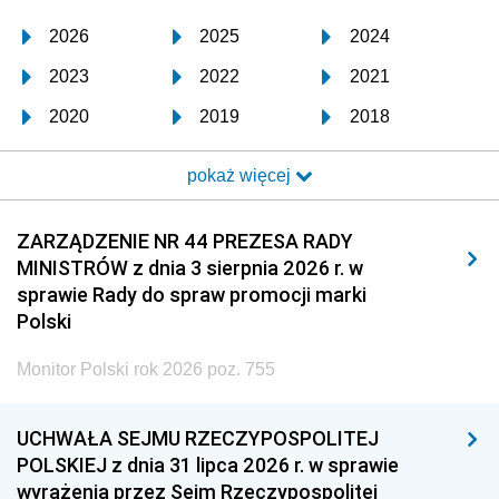
2026
2025
2024
2023
2022
2021
2020
2019
2018
2017
2016
2015
pokaż więcej
2014
2013
2012
2011
2010
2009
ZARZĄDZENIE NR 44 PREZESA RADY
MINISTRÓW z dnia 3 sierpnia 2026 r. w
2008
2007
2006
sprawie Rady do spraw promocji marki
2005
2004
2003
Polski
2002
2001
2000
Monitor Polski rok 2026 poz. 755
1999
1998
1997
UCHWAŁA SEJMU RZECZYPOSPOLITEJ
1996
1995
1994
POLSKIEJ z dnia 31 lipca 2026 r. w sprawie
1993
1992
1991
wyrażenia przez Sejm Rzeczypospolitej