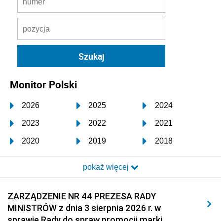
Monitor Polski
2026
2025
2024
2023
2022
2021
2020
2019
2018
2017
2016
2015
pokaż więcej
2014
2013
2012
2011
2010
2009
ZARZĄDZENIE NR 44 PREZESA RADY
MINISTRÓW z dnia 3 sierpnia 2026 r. w
2008
2007
2006
sprawie Rady do spraw promocji marki