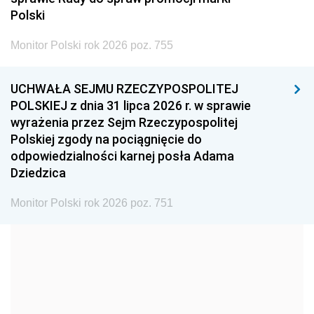
2005
2004
2003
Polski
2002
2001
2000
Monitor Polski rok 2026 poz. 755
1999
1998
1997
UCHWAŁA SEJMU RZECZYPOSPOLITEJ
1996
1995
1994
POLSKIEJ z dnia 31 lipca 2026 r. w sprawie
1993
1992
1991
wyrażenia przez Sejm Rzeczypospolitej
Polskiej zgody na pociągnięcie do
1990
1989
1988
odpowiedzialności karnej posła Adama
1987
1986
1985
Dziedzica
1984
1983
1982
Monitor Polski rok 2026 poz. 751
1981
1980
1979
1978
1977
1976
1975
1974
1973
1972
1971
1970