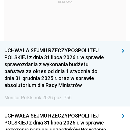
1969
1968
1967
REKLAMA
1966
1965
1964
1963
1962
1961
1960
1959
1958
1957
1956
1955
UCHWAŁA SEJMU RZECZYPOSPOLITEJ
1954
1953
1952
POLSKIEJ z dnia 31 lipca 2026 r. w sprawie
1951
1950
1949
sprawozdania z wykonania budżetu
państwa za okres od dnia 1 stycznia do
1948
1947
1946
dnia 31 grudnia 2025 r. oraz w sprawie
1939
1938
1937
absolutorium dla Rady Ministrów
1936
1930
Monitor Polski rok 2026 poz. 756
UCHWAŁA SEJMU RZECZYPOSPOLITEJ
POLSKIEJ z dnia 31 lipca 2026 r. w sprawie
uczczenia pamięci uczestników Powstania