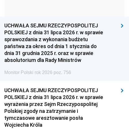
1954
1953
1952
1951
1950
1949
1948
1947
1946
UCHWAŁA SEJMU RZECZYPOSPOLITEJ
1939
1938
1937
POLSKIEJ z dnia 31 lipca 2026 r. w sprawie
sprawozdania z wykonania budżetu
1936
1930
państwa za okres od dnia 1 stycznia do
dnia 31 grudnia 2025 r. oraz w sprawie
absolutorium dla Rady Ministrów
Monitor Polski rok 2026 poz. 756
UCHWAŁA SEJMU RZECZYPOSPOLITEJ
POLSKIEJ z dnia 31 lipca 2026 r. w sprawie
wyrażenia przez Sejm Rzeczypospolitej
Polskiej zgody na zatrzymanie i
tymczasowe aresztowanie posła
Wojciecha Króla