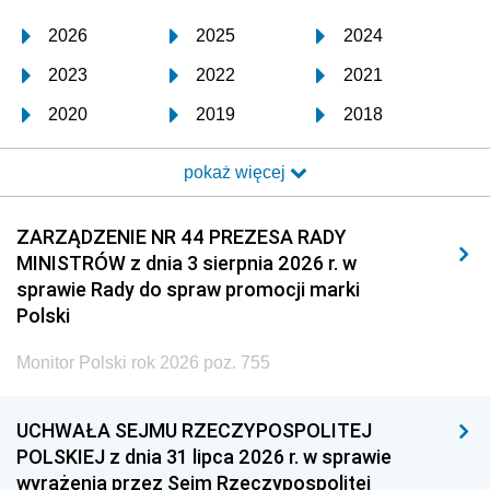
2026
2025
2024
2023
2022
2021
2020
2019
2018
2017
2016
2015
pokaż więcej
2014
2013
2012
2011
2010
2009
ZARZĄDZENIE NR 44 PREZESA RADY
MINISTRÓW z dnia 3 sierpnia 2026 r. w
2008
2007
2006
sprawie Rady do spraw promocji marki
2005
2004
2003
Polski
2002
2001
2000
Monitor Polski rok 2026 poz. 755
1999
1998
1997
UCHWAŁA SEJMU RZECZYPOSPOLITEJ
1996
1995
1994
POLSKIEJ z dnia 31 lipca 2026 r. w sprawie
1993
1992
1991
wyrażenia przez Sejm Rzeczypospolitej