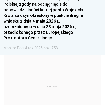
Polskiej zgody na pociągnięcie do
1990
1989
1988
odpowiedzialności karnej posła Wojciecha
1987
1986
1985
Króla za czyn określony w punkcie drugim
wniosku z dnia 4 maja 2026 r.,
1984
1983
1982
uzupełnionego w dniu 28 maja 2026 r.,
1981
1980
1979
przedłożonego przez Europejskiego
Prokuratora Generalnego
1978
1977
1976
1975
1974
1973
Monitor Polski rok 2026 poz. 753
1972
1971
1970
1969
1968
1967
1966
1965
1964
1963
1962
1961
REKLAMA
1960
1959
1958
1957
1956
1955