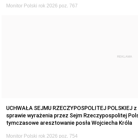
Monitor Polski rok 2026 poz. 767
REKLAMA
UCHWAŁA SEJMU RZECZYPOSPOLITEJ POLSKIEJ z dnia
sprawie wyrażenia przez Sejm Rzeczypospolitej Pols
tymczasowe aresztowanie posła Wojciecha Króla
Monitor Polski rok 2026 poz. 754