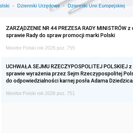
olski
Dzienniki Urzędowe
Dzienniki Unii Europejskiej
ZARZĄDZENIE NR 44 PREZESA RADY MINISTRÓW z dnia
sprawie Rady do spraw promocji marki Polski
Monitor Polski rok 2026 poz. 755
UCHWAŁA SEJMU RZECZYPOSPOLITEJ POLSKIEJ z dnia
sprawie wyrażenia przez Sejm Rzeczypospolitej Pols
do odpowiedzialności karnej posła Adama Dziedzica
Monitor Polski rok 2026 poz. 751