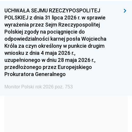
UCHWAŁA SEJMU RZECZYPOSPOLITEJ
1996
1995
1994
POLSKIEJ z dnia 31 lipca 2026 r. w sprawie
1993
1992
1991
wyrażenia przez Sejm Rzeczypospolitej
Polskiej zgody na pociągnięcie do
1990
1989
1988
odpowiedzialności karnej posła Wojciecha
1987
1986
1985
Króla za czyn określony w punkcie drugim
wniosku z dnia 4 maja 2026 r.,
1984
1983
1982
uzupełnionego w dniu 28 maja 2026 r.,
1981
1980
1979
przedłożonego przez Europejskiego
Prokuratora Generalnego
1978
1977
1976
1975
1974
1973
Monitor Polski rok 2026 poz. 753
1972
1971
1970
1969
1968
1967
1966
1965
1964
1963
1962
1961