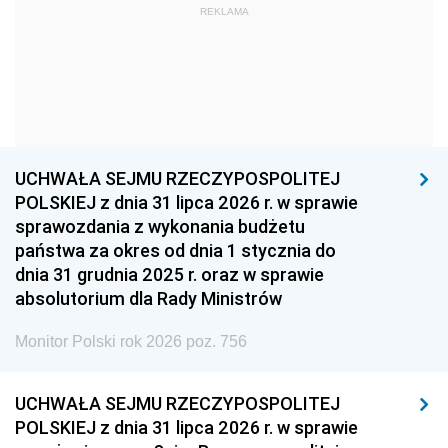
REKLAMA
1960
1959
1958
1957
1956
1955
1954
1953
1952
1951
1950
1949
1948
1947
1946
UCHWAŁA SEJMU RZECZYPOSPOLITEJ
1939
1938
1937
POLSKIEJ z dnia 31 lipca 2026 r. w sprawie
sprawozdania z wykonania budżetu
1936
1930
państwa za okres od dnia 1 stycznia do
dnia 31 grudnia 2025 r. oraz w sprawie
absolutorium dla Rady Ministrów
Monitor Polski rok 2026 poz. 756
UCHWAŁA SEJMU RZECZYPOSPOLITEJ
POLSKIEJ z dnia 31 lipca 2026 r. w sprawie