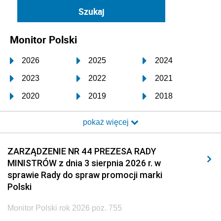
Monitor Polski
2026
2025
2024
2023
2022
2021
2020
2019
2018
2017
2016
2015
pokaż więcej
2014
2013
2012
2011
2010
2009
ZARZĄDZENIE NR 44 PREZESA RADY
MINISTRÓW z dnia 3 sierpnia 2026 r. w
2008
2007
2006
sprawie Rady do spraw promocji marki
2005
2004
2003
Polski
2002
2001
2000
Monitor Polski rok 2026 poz. 755
1999
1998
1997