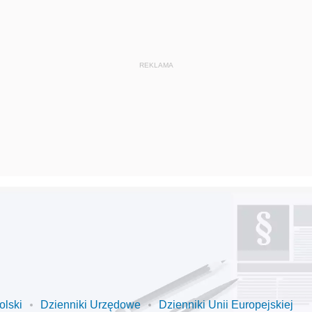
olski
Dzienniki Urzędowe
Dzienniki Unii Europejskiej