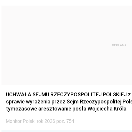
REKLAMA
UCHWAŁA SEJMU RZECZYPOSPOLITEJ POLSKIEJ z dnia
sprawie wyrażenia przez Sejm Rzeczypospolitej Pols
tymczasowe aresztowanie posła Wojciecha Króla
Monitor Polski rok 2026 poz. 754