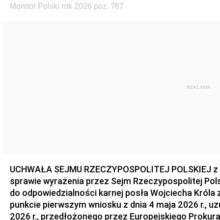
Monitor Polski rok 2026 poz. 767
REKLAMA
UCHWAŁA SEJMU RZECZYPOSPOLITEJ POLSKIEJ z dnia
sprawie wyrażenia przez Sejm Rzeczypospolitej Pols
do odpowiedzialności karnej posła Wojciecha Króla 
punkcie pierwszym wniosku z dnia 4 maja 2026 r., u
2026 r., przedłożonego przez Europejskiego Prokur