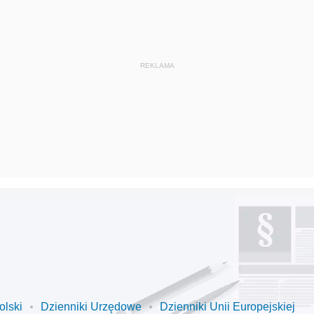
olski
Dzienniki Urzędowe
Dzienniki Unii Europejskiej