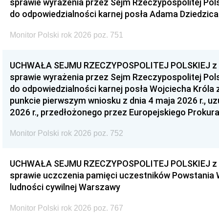
sprawie wyrażenia przez Sejm Rzeczypospolitej Pols
do odpowiedzialności karnej posła Adama Dziedzica
Monitor Polski rok 2026 poz. 751
UCHWAŁA SEJMU RZECZYPOSPOLITEJ POLSKIEJ z dnia
sprawie wyrażenia przez Sejm Rzeczypospolitej Pols
do odpowiedzialności karnej posła Wojciecha Króla 
punkcie pierwszym wniosku z dnia 4 maja 2026 r., u
2026 r., przedłożonego przez Europejskiego Prokur
Monitor Polski rok 2026 poz. 752
UCHWAŁA SEJMU RZECZYPOSPOLITEJ POLSKIEJ z dnia
sprawie uczczenia pamięci uczestników Powstania
ludności cywilnej Warszawy
Monitor Polski rok 2026 poz. 767