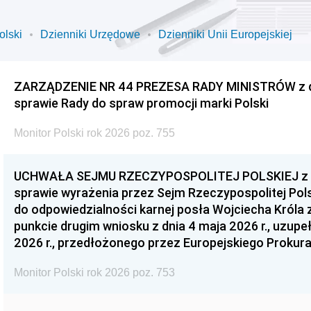
olski
Dzienniki Urzędowe
Dzienniki Unii Europejskiej
ZARZĄDZENIE NR 44 PREZESA RADY MINISTRÓW z dnia
sprawie Rady do spraw promocji marki Polski
Monitor Polski rok 2026 poz. 755
UCHWAŁA SEJMU RZECZYPOSPOLITEJ POLSKIEJ z dnia
sprawie wyrażenia przez Sejm Rzeczypospolitej Pols
do odpowiedzialności karnej posła Wojciecha Króla 
punkcie drugim wniosku z dnia 4 maja 2026 r., uzupe
2026 r., przedłożonego przez Europejskiego Prokur
Monitor Polski rok 2026 poz. 753