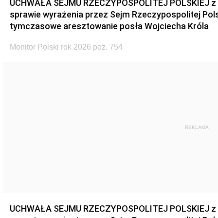
UCHWAŁA SEJMU RZECZYPOSPOLITEJ POLSKIEJ z dnia
sprawie wyrażenia przez Sejm Rzeczypospolitej Pols
tymczasowe aresztowanie posła Wojciecha Króla
Monitor Polski rok 2026 poz. 754
REKLAMA
UCHWAŁA SEJMU RZECZYPOSPOLITEJ POLSKIEJ z dnia