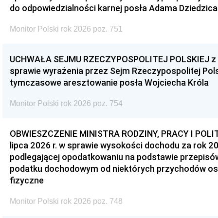
do odpowiedzialności karnej posła Adama Dziedzica
Monitor Polski rok 2026 poz. 751
UCHWAŁA SEJMU RZECZYPOSPOLITEJ POLSKIEJ z dnia
sprawie wyrażenia przez Sejm Rzeczypospolitej Pols
tymczasowe aresztowanie posła Wojciecha Króla
Monitor Polski rok 2026 poz. 754
OBWIESZCZENIE MINISTRA RODZINY, PRACY I POLIT
lipca 2026 r. w sprawie wysokości dochodu za rok 20
podlegającej opodatkowaniu na podstawie przepis
podatku dochodowym od niektórych przychodów os
fizyczne
Monitor Polski rok 2026 poz. 748