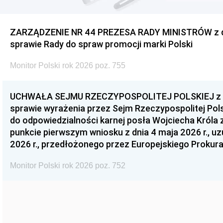
ZARZĄDZENIE NR 44 PREZESA RADY MINISTRÓW z dnia
sprawie Rady do spraw promocji marki Polski
Monitor Polski rok 2026 poz. 755
UCHWAŁA SEJMU RZECZYPOSPOLITEJ POLSKIEJ z dnia
sprawie wyrażenia przez Sejm Rzeczypospolitej Pols
do odpowiedzialności karnej posła Wojciecha Króla 
punkcie pierwszym wniosku z dnia 4 maja 2026 r., u
2026 r., przedłożonego przez Europejskiego Prokur
Monitor Polski rok 2026 poz. 752