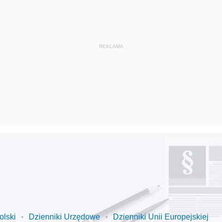
olski
Dzienniki Urzędowe
Dzienniki Unii Europejskiej