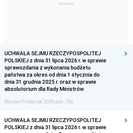
REKLAMA
1960
1959
1958
1957
1956
1955
1954
1953
1952
1951
1950
1949
1948
1947
1946
UCHWAŁA SEJMU RZECZYPOSPOLITEJ
1939
1938
1937
POLSKIEJ z dnia 31 lipca 2026 r. w sprawie
sprawozdania z wykonania budżetu
1936
1930
państwa za okres od dnia 1 stycznia do
dnia 31 grudnia 2025 r. oraz w sprawie
absolutorium dla Rady Ministrów
Monitor Polski rok 2026 poz. 756
UCHWAŁA SEJMU RZECZYPOSPOLITEJ
POLSKIEJ z dnia 31 lipca 2026 r. w sprawie