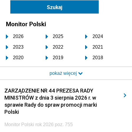
Monitor Polski
2026
2025
2024
2023
2022
2021
2020
2019
2018
2017
2016
2015
pokaż więcej
2014
2013
2012
2011
2010
2009
ZARZĄDZENIE NR 44 PREZESA RADY
MINISTRÓW z dnia 3 sierpnia 2026 r. w
2008
2007
2006
sprawie Rady do spraw promocji marki
2005
2004
2003
Polski
2002
2001
2000
Monitor Polski rok 2026 poz. 755
1999
1998
1997