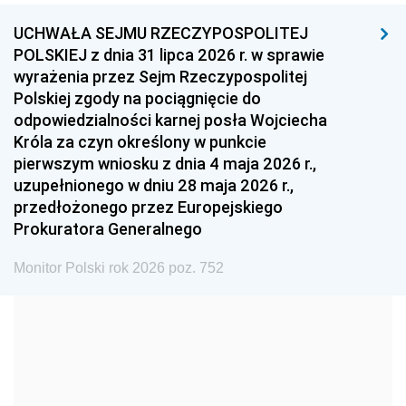
UCHWAŁA SEJMU RZECZYPOSPOLITEJ
1996
1995
1994
POLSKIEJ z dnia 31 lipca 2026 r. w sprawie
1993
1992
1991
wyrażenia przez Sejm Rzeczypospolitej
Polskiej zgody na pociągnięcie do
1990
1989
1988
odpowiedzialności karnej posła Wojciecha
1987
1986
1985
Króla za czyn określony w punkcie
pierwszym wniosku z dnia 4 maja 2026 r.,
1984
1983
1982
uzupełnionego w dniu 28 maja 2026 r.,
1981
1980
1979
przedłożonego przez Europejskiego
Prokuratora Generalnego
1978
1977
1976
1975
1974
1973
Monitor Polski rok 2026 poz. 752
1972
1971
1970
1969
1968
1967
1966
1965
1964
1963
1962
1961