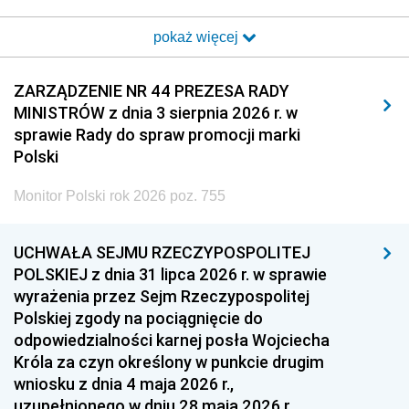
2017
2016
2015
pokaż więcej
2014
2013
2012
2011
2010
2009
ZARZĄDZENIE NR 44 PREZESA RADY
MINISTRÓW z dnia 3 sierpnia 2026 r. w
2008
2007
2006
sprawie Rady do spraw promocji marki
2005
2004
2003
Polski
2002
2001
2000
Monitor Polski rok 2026 poz. 755
1999
1998
1997
UCHWAŁA SEJMU RZECZYPOSPOLITEJ
1996
1995
1994
POLSKIEJ z dnia 31 lipca 2026 r. w sprawie
1993
1992
1991
wyrażenia przez Sejm Rzeczypospolitej
Polskiej zgody na pociągnięcie do
1990
1989
1988
odpowiedzialności karnej posła Wojciecha
1987
1986
1985
Króla za czyn określony w punkcie drugim
wniosku z dnia 4 maja 2026 r.,
1984
1983
1982
uzupełnionego w dniu 28 maja 2026 r.,