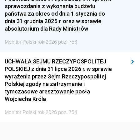
sprawozdania z wykonania budżetu
1936
1930
państwa za okres od dnia 1 stycznia do
dnia 31 grudnia 2025 r. oraz w sprawie
absolutorium dla Rady Ministrów
Monitor Polski rok 2026 poz. 756
UCHWAŁA SEJMU RZECZYPOSPOLITEJ
POLSKIEJ z dnia 31 lipca 2026 r. w sprawie
wyrażenia przez Sejm Rzeczypospolitej
Polskiej zgody na zatrzymanie i
tymczasowe aresztowanie posła
Wojciecha Króla
Monitor Polski rok 2026 poz. 754